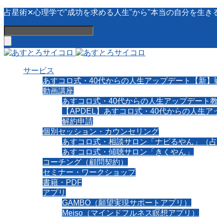
占星術✕心理学で"成功を求める人生"から"本当の自分を生き
サービス
あすコロ式・40代からの人生アップデート【新】
動画講座
あすコロ式・40代からの人生アップデート
【APDEL】あすコロ式・40代からの人生
解約申請
個別セッション・カウンセリング
あすコロ式・相談サロン「ナビるやん」（占
あすコロ式・傾聴サロン「きくやん」
コーチング（顧問契約）
セミナー・ワークショップ
書籍・PDF
アプリ
GAMBO（願望実現サポートアプリ）
Meiso（マインドフルネス瞑想アプリ）