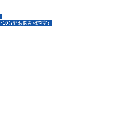
】
10分間お悩み相談室）