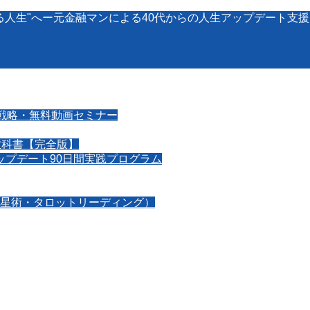
る人生"へー元金融マンによる40代からの人生アップデート支
戦略・無料動画セミナー
教科書【完全版】
アップデート90日間実践プログラム
星術・タロットリーディング）