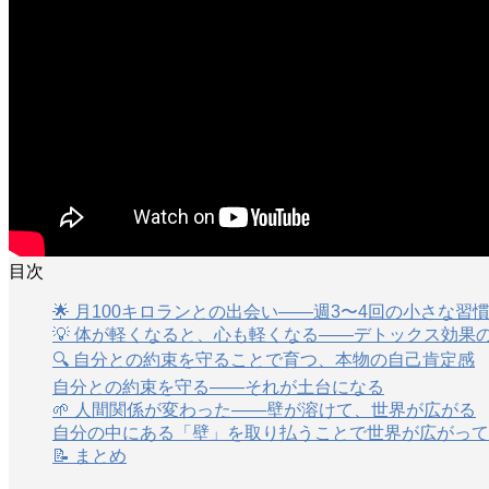
目次
🌟 月100キロランとの出会い——週3〜4回の小さな習
💡 体が軽くなると、心も軽くなる——デトックス効果
🔍 自分との約束を守ることで育つ、本物の自己肯定感
自分との約束を守る——それが土台になる
🌱 人間関係が変わった——壁が溶けて、世界が広がる
自分の中にある「壁」を取り払うことで世界が広がって
📝 まとめ