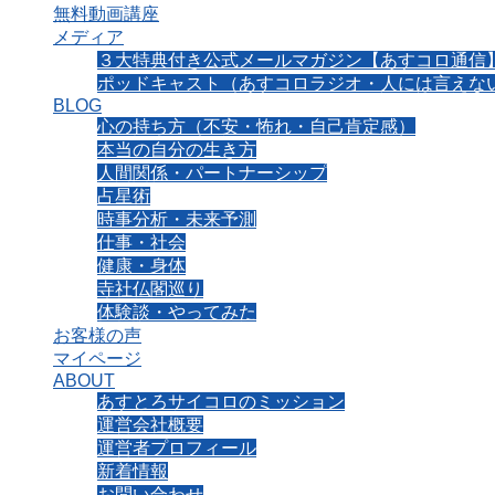
無料動画講座
メディア
３大特典付き公式メールマガジン【あすコロ通信
ポッドキャスト（あすコロラジオ・人には言えない
BLOG
心の持ち方（不安・怖れ・自己肯定感）
本当の自分の生き方
人間関係・パートナーシップ
占星術
時事分析・未来予測
仕事・社会
健康・身体
寺社仏閣巡り
体験談・やってみた
お客様の声
マイページ
ABOUT
あすとろサイコロのミッション
運営会社概要
運営者プロフィール
新着情報
お問い合わせ