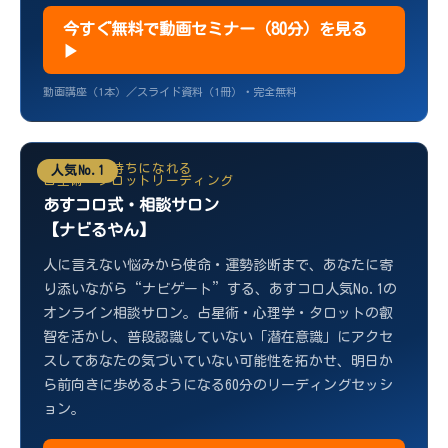
今すぐ無料で動画セミナー（80分）を見る
▶
動画講座（1本）／スライド資料（1冊）・完全無料
前向きな気持ちになれる
人気No.1
占星術・タロットリーディング
あすコロ式・相談サロン
【ナビるやん】
人に言えない悩みから使命・運勢診断まで、あなたに寄
り添いながら“ナビゲート”する、あすコロ人気No.1の
オンライン相談サロン。占星術・心理学・タロットの叡
智を活かし、普段認識していない「潜在意識」にアクセ
スしてあなたの気づいていない可能性を拓かせ、明日か
ら前向きに歩めるようになる60分のリーディングセッシ
ョン。