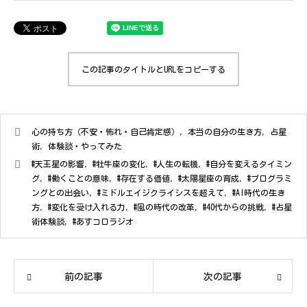
この記事のタイトルとURLをコピーする
心の持ち方（不安・怖れ・自己肯定感）
,
本当の自分の生き方
,
占星
術
,
体験談・やってみた
#天王星の影響
,
#牡牛座の変化
,
#人生の転機
,
#自分を変えるタイミン
グ
,
#働くことの意味
,
#存在する価値
,
#太陽星座の育成
,
#プログラミ
ングとの出会い
,
#ミドルエイジクライシスを超えて
,
#AI時代の生き
方
,
#変化を受け入れる力
,
#風の時代の改革
,
#40代からの挑戦
,
#占星
術体験談
,
#あすコロラジオ
前の記事
次の記事