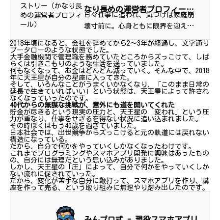
なり長めの運営者プロフィー
日々仕事に追われ、気づけば家庭崩
ル）
壊寸前に。心身ともに限界を迎え、
アラフォーでまさかの「追い込まれ
2018年頃になると、会社を辞めてから2〜3年が経過し、文字通り
退職」。主夫状態で家族と向き合う
プータローのような状態でした。
大手金融機関で管理職を務めていたところからズっこけて、しば
も、そこで見せつけられた「人間性
らくは引きこもりのような生活を送っていました。
何もなくなって、お金はどんどん減っていく。そんな中で、2018
ゼロ」の醜悪な本性。調子こいて出
年に天王星が自分の星座に入ってきた。
世街...
そして、いろんなことがうまくいかなくなり、「このまま日常の
延長で生きていればいい」という状態は、天王星によって許され
なくなっていったのです。
40代からの無謀な挑戦が、意外にも道を開いてくれた
貯金が尽きるという現実の圧力と、天王星の「変われ」という圧
力が重なり、仕事をせざるを得ない状況に追い込まれました。
その時ぼくはもう40歳を過ぎていました。
日本社会では、出世競争からズっこけると元の軌道には戻れない
構造になっている。
だから、自分で何かをやっていくしかなくなったわけです。
これまでプログラミングやスマホアプリ開発に興味はあったもの
の、自分には無理だという思い込みがありました。
しかし、天王星の「圧」によって、自分で何かをやっていくしか
ない流れに促されていった。
だから、変化が苦手な自分に鞭打って、スマホアプリを作り、講
座を作って売る、という取り組みに無理やり踏み出したのです。
みんプロ式 - 現役スマホアプリ