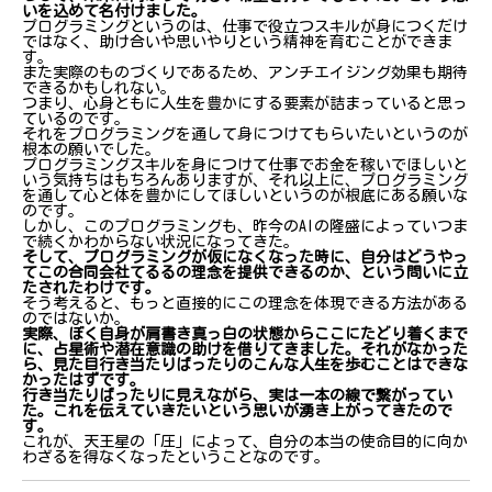
いを込めて名付けました。
プログラミングというのは、仕事で役立つスキルが身につくだけ
ではなく、助け合いや思いやりという精神を育むことができま
す。
また実際のものづくりであるため、アンチエイジング効果も期待
できるかもしれない。
つまり、心身ともに人生を豊かにする要素が詰まっていると思っ
ているのです。
それをプログラミングを通して身につけてもらいたいというのが
根本の願いでした。
プログラミングスキルを身につけて仕事でお金を稼いでほしいと
いう気持ちはもちろんありますが、それ以上に、プログラミング
を通して心と体を豊かにしてほしいというのが根底にある願いな
のです。
しかし、このプログラミングも、昨今のAIの隆盛によっていつま
で続くかわからない状況になってきた。
そして、プログラミングが仮になくなった時に、自分はどうやっ
てこの合同会社てるるの理念を提供できるのか、という問いに立
たされたわけです。
そう考えると、もっと直接的にこの理念を体現できる方法がある
のではないか。
実際、ぼく自身が肩書き真っ白の状態からここにたどり着くまで
に、占星術や潜在意識の助けを借りてきました。それがなかった
ら、見た目行き当たりばったりのこんな人生を歩むことはできな
かったはずです。
行き当たりばったりに見えながら、実は一本の線で繋がってい
た。これを伝えていきたいという思いが湧き上がってきたので
す。
これが、天王星の「圧」によって、自分の本当の使命目的に向か
わざるを得なくなったということなのです。