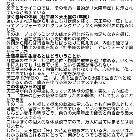
なる
おわりに
あすとろサイコロでは、その使命・目的が「太陽星座」に示され
ていると考えている
ぼく自身の体験（牡牛座×天王星の7年間）
追い込まれ退職から引きこもり状態を経て、天王星の「圧」によ
ってアラフォーでプログラミングという全く未知の世界に踏み出
した
その後、プログラミングの成功を得ながらも物足りなさを感じ、
占星術・潜在意識という更に未知の領域へ
外側から見れば行き当たりばったりに見えるが、内側の線では一
貫して「地上の楽園を創る（牡牛座の使命）」というテーマで繋
がっていた
太陽星座を生きるとはどういうことか
月星座の生き方：社会的地位・物質的成果を追い求める。いくら
手に入れても「生きている」という実感が得られない
太陽星座の生き方：物質的に満たされなくても、心の中に「俺っ
て生きているじゃん」という実感がある
天王星の7年間の「圧」は、月の生き方から太陽の生き方へと転
換するための、痛みを伴う必然のプロセスであった
この体験からの提言
天王星が自分の星座に入っている時期の混乱・喪失・方向転換
は、「本来の自分の使命に向かうための解体」として捉えること
ができる
その「圧」を無視して従来の軌道に留まることも自由意志として
可能だが、留まった先に「生きている」という実感は得にくい
しんどい変化の時期こそ、自分の太陽星座の使命と向き合う最大
のチャンスである
これはぼくの個人的な体験談ですので、万人に当てはまるとは限
りません。
しかし、天王星の「圧」の時期を経験されている方、あるいはこ
れから経験される方にとって、何かひとつでもお役に立てれば幸
いです。