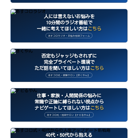
人には言えないお悩みを
10分間のラジオ番組で
一緒に考えてほしい方は
こちら
あすコロラジオ・お悩み相談フォーム
否定もジャッジもされずに
完全プライベート環境で
ただ話を聞いてほしい方は
こちら
あすコロ式・傾聴サロン【きくやん】
仕事・家族・人間関係の悩みに
常識や正論に縛られない視点から
ナビゲートしてほしい方は
こちら
あすコロ式・相談サロン【ナビるやん】
40代・50代から抱える