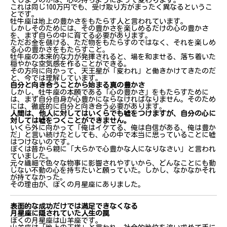
これは同じ100万円でも、受け取り方がまったく異なるというこ
とです。
牡牛座は地上の豊かさをもたらす人と言われています。
しかしそのためには、その豊かさを楽しめるだけの心の豊かさ
を、まず自らの中に育てる必要があります。
ただお金を儲ける、ただ物をもたらすのではなく、それを楽しめ
る心の豊かさをもたらすこと。
牡牛座の本来的な力が発揮されると、場を和ませる、落ち着いた
穏やかな空気感を作ることができる。
その方向に向かって、天王星が「変われ」と働きかけてきたのだ
と、今では理解しています。
自分と向き合うことから始まる真の豊かさ
しかし、牡牛座の本願である「心の豊かさ」をもたらすために
は、まず自分自身が心豊かにならなければなりません。そのため
には、徹底的に自分と向き合う必要があります。
人間は、他人に対してはいくらでも嘘をつけますが、自分の心に
対しては嘘をつくことができません。
いくら外に向かって「俺はイケてる、俺は自信がある、俺は豊か
だ」と言い続けたとしても、心の中で本当に思っていることに嘘
はつけないのです。
ぼくは昔から親に「大らかで心豊かな人になりなさい」と言われ
ていました。
元々繊細で色々な物事に影響されやすいから、どんなことにも動
じない不動の心を持ちたいと願っていた。しかし、なかなかそれ
が持てなかった。
その理由が、ぼくの月星座にありました。
表面的な成功だけでは満足できなくなる
月星座に隠されていた人生の罠
ぼくの月星座は山羊座です。