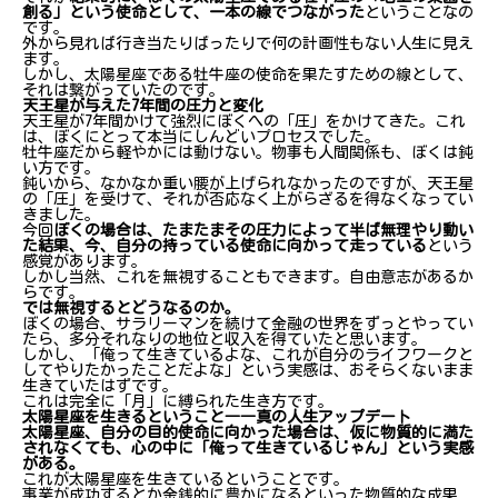
創る」という使命として、一本の線でつながった
ということなの
です。
外から見れば行き当たりばったりで何の計画性もない人生に見え
ます。
しかし、太陽星座である牡牛座の使命を果たすための線として、
それは繋がっていたのです。
天王星が与えた7年間の圧力と変化
天王星が7年間かけて強烈にぼくへの「圧」をかけてきた。これ
は、ぼくにとって本当にしんどいプロセスでした。
牡牛座だから軽やかには動けない。物事も人間関係も、ぼくは鈍
い方です。
鈍いから、なかなか重い腰が上げられなかったのですが、天王星
の「圧」を受けて、それが否応なく上がらざるを得なくなってい
きました。
今回
ぼくの場合は、たまたまその圧力によって半ば無理やり動い
た結果、今、自分の持っている使命に向かって走っている
という
感覚があります。
しかし当然、これを無視することもできます。自由意志があるか
らです。
では無視するとどうなるのか。
ぼくの場合、サラリーマンを続けて金融の世界をずっとやってい
たら、多分それなりの地位と収入を得ていたと思います。
しかし、「俺って生きているよな、これが自分のライフワークと
してやりたかったことだよな」という実感は、おそらくないまま
生きていたはずです。
これは完全に「月」に縛られた生き方です。
太陽星座を生きるということ――真の人生アップデート
太陽星座、自分の目的使命に向かった場合は、仮に物質的に満た
されなくても、心の中に「俺って生きているじゃん」という実感
自分では絶対に選ばないような道に追い込まれていく
がある。
これが太陽星座を生きているということです。
事業が成功するとか金銭的に豊かになるといった物質的な成果