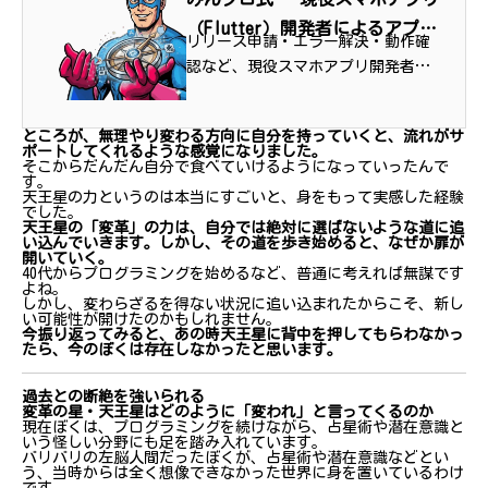
（Flutter）開発者によるアプリ
リリース申請・エラー解決・動作確
開発支援サービス
認など、現役スマホアプリ開発者が
公開への「壁」をまるごとサポート
ところが、無理やり変わる方向に自分を持っていくと、流れがサ
ポートしてくれるような感覚になりました。
そこからだんだん自分で食べていけるようになっていったんで
す。
天王星の力というのは本当にすごいと、身をもって実感した経験
でした。
天王星の「変革」の力は、自分では絶対に選ばないような道に追
い込んでいきます。しかし、その道を歩き始めると、なぜか扉が
開いていく。
40代からプログラミングを始めるなど、普通に考えれば無謀です
よね。
しかし、変わらざるを得ない状況に追い込まれたからこそ、新し
い可能性が開けたのかもしれません。
今振り返ってみると、あの時天王星に背中を押してもらわなかっ
たら、今のぼくは存在しなかったと思います。
過去との断絶を強いられる
変革の星・天王星はどのように「変われ」と言ってくるのか
現在ぼくは、プログラミングを続けながら、占星術や潜在意識と
いう怪しい分野にも足を踏み入れています。
バリバリの左脳人間だったぼくが、占星術や潜在意識などとい
う、当時からは全く想像できなかった世界に身を置いているわけ
です。