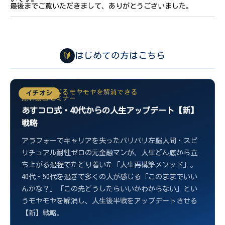
最後までご覧いただきまして、ありがとうございました。
🔰
はじめての方はこちら
40代から感じるモヤモヤを解消できる
イチオシ
無料動画セミナー
あすコロ式・40代からの人生アップデート【新】
戦略
アラフォーでキャリアを失ったバリバリ左脳人間・スピ
リチュアル耐性ゼロの元金融マンが、人生どん底から立
ち上がる過程でたどり着いた「人生再構築メソッド」。
40代・50代を過ぎて多くの人が感じる「このままでいい
んかな？」「この先どうしたらいいかわからない」とい
うモヤモヤを解消し、人生後半戦をアップデートさせる
【新】戦略。