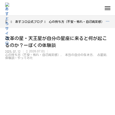
あすコロ公式ブログ
心の持ち方（不安・怖れ・自己肯定感）
改
改革の星・天王星が自分の星座に来ると何が起こ
るのか？ーぼくの体験談
2026.07.01
2025.07.12
心の持ち方（不安・怖れ・自己肯定感）
本当の自分の生き方
占星術
体験談・やってみた