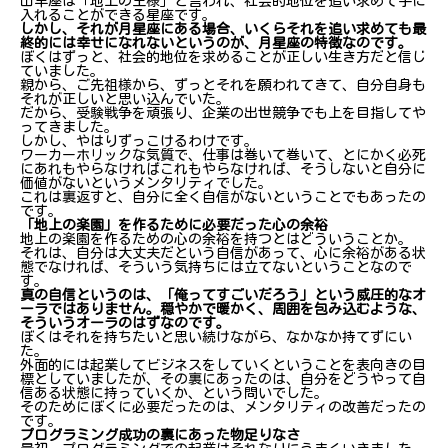
山羊座は「地上の王様」と言われ、社会的地位を追い求めて手に
入れることができる星座です。
しかし、それが月星座にある場合、いくらそれを追い求めても最
終的には幸せになれないというのが、月星座の特徴なのです。
ぼくはずっと、社会的地位を求めることが正しい生き方だと信じ
ていました。
親から、ご先祖様から、ずっとそれを願われてきて、自分自身も
それが正しいと思い込んでいた。
だから、受験戦争を頑張り、企業の出世競争でも上を目指してや
ってきました。
しかし、やはりずっこけるわけです。
ワーカーホリックな気質で、仕事は巻いて巻いて、とにかく必死
にあれもやらなければこれもやらなければ、そうしないと自分に
価値がないというメンタリティでした。
これは裏返すと、自分に全く自信がないということでもあったの
です。
「地上の楽園」を作るために必要だった心の余裕
地上の楽園を作るための心の余裕を持つとはどういうことか。
それは、自分は大丈夫だという自信があって、心に余裕がある状
態でなければ、そういう気持ちには立てないということなので
す。
真の自信というのは、「俺ってすごいだろう」という威圧的なオ
ーラではありません。穏やかで暖かく、周囲を包み込むような、
そういうオーラのはずなのです。
ぼくはそれを持ちたいと思い続けながら、なかなか持てずにい
た。
外面的には起業してビジネスをしていくということを表向きの目
標としていましたが、その裏にあったのは、自分をどうやって自
信ある状態に持っていくか、という問いでした。
そのためにぼくに必要だったのは、メンタリティの改善だったの
です。
プログラミング成功の裏にあった物足りなさ