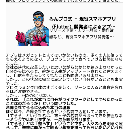
最初、プログラミングでの起業はそれなりにうまくいきました。
みんプロ式 - 現役スマホアプリ
（Flutter）開発者によるアプリ
リリース申請・エラー解決・動作確
開発支援サービス
認など、現役スマホアプリ開発者が
公開への「壁」をまるごとサポート
アプリはメガヒットとまではいかないものの、多くの人に使って
もらえるようになり、プログラミングで食べていける状態になり
ました。
会社員時代に起業したいと思いながらなかなか踏み出せなかった
自分から比べると、確かに人生がアップデートされたと言えます
し、自信をもたらしてくれたことも間違いありません。
しかし、この状況に完全に満足していない自分がいることも事実
でした。
プログラミング自体はすごく楽しく、ゾーンに入ると寝食を忘れ
るほど没頭できる。
しかし、何かが足りない。
それは、「これが本当に自分がライフワークとしてやりたかった
ことなのだろうか」という問いでした。
合同会社てるるに込めた本当の理念
ぼくは今、合同会社てるるという名前で活動しています。
「てるる」という社名は、末っ子の名前から取ってきた安直なネ
ーミングではありますが、一応意味があります。
「てるる」とは「照らす」ということです。人々の心を明るく照
らして、未来に向かって明るい希望を持ってもらいたいという思