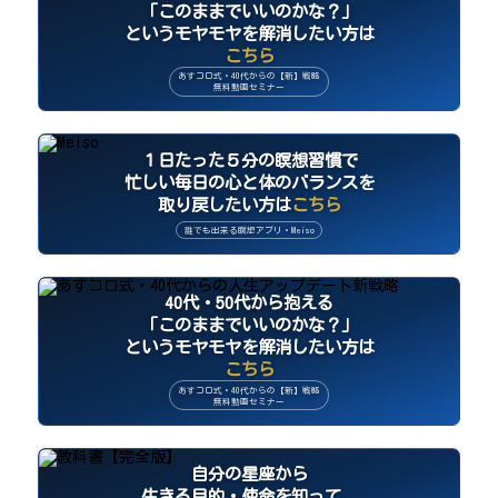
「このままでいいのかな？」
というモヤモヤを解消したい方は
こちら
あすコロ式・40代からの【新】戦略
無料動画セミナー
１日たった５分の瞑想習慣で
忙しい毎日の心と体のバランスを
取り戻したい方は
こちら
誰でも出来る瞑想アプリ・Meiso
40代・50代から抱える
「このままでいいのかな？」
というモヤモヤを解消したい方は
こちら
あすコロ式・40代からの【新】戦略
無料動画セミナー
自分の星座から
生きる目的・使命を知って、