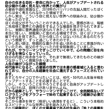
自分の生きる目的・使命に向かって、人生がアップデートされる
幼少期から続く見えない世界との繋がり
占星術や潜在意識など、2018年のバリバリの左脳人間だったぼく
からは全く考えられなかった領域です。
しかし実は、こういう目に見えない世界への馴染みは、幼少期か
らあったのです。
ぼくの祖父がそういうことのできる人でした。霊感があり、毎朝
ご先祖様と霊界との通信をするような場面を見させられてきまし
たし、実際に霊界通信が送られてきたこともありました。
本当に怪しい、胡散臭いと言われる領域ですが、ぼくはリアルの
場でそれを見てきた。だから信じたくはないけれどあるのだろう
という感覚で、ずっと過ごしてきたのです。
しかし若い頃は、物質的な豊かさを追い求めることに意識が向い
ていたため、祖父のそういった力を全部無視していました。
それが、サラリーマンでずっこけていく中で、心の問題に目を向
けざるを得なくなっていった。
自分の内面と向き合う中で、それまで無視してきたものとの線が
つながっていく感覚がありました。
人生の線がつながった瞬間
40代後半になると、占星術の世界では木星の惑星域に入ると言わ
れており、自分の人生経験を社会に還元するフェーズとされてい
ます。
あすとろサイコロでやりたいことは、40代・50代の人生後半戦を
アップデートすることを応援することです。
しかし、そういうことをやろうとするぼく自身がアップデートし
ていなければ、説得力がありませんよね。
だから結果として、サラリーマンでずっこけて、全然関係ないプ
ログラミングをアラフォーで始めて起業するという経験が必要だ
ったのです。
そこから導きを得て（格好いい表現をすると）、こういう本格的
なスピリチュアルな世界に足を踏み入れている。
それが
結果的に、ぼくの太陽星座である牡牛座の「地上の楽園を