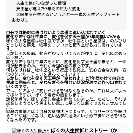
人生の線がつながった瞬間
天王星が与えた7年間の圧力と変化
太陽星座を生きるということ――真の人生アップデート
おわりに
自分では絶対に選ばないような道に追い込まれていく
変化が苦手な牡牛座に、変化を促す天王星が7年間襲いかかる
ぼくの太陽星座は牡牛座ですが、牡牛座という星座は、のんびり
どっしりと構え、物事をコツコツと積み上げる力に優れていま
す。
しかしその反面、動きがゆっくりであるがゆえに、変化にはめっ
ぽう弱い。
変化が苦手な牡牛座のもとに、変化を促す天王星が来ると、一体
何が起きるのか。それが今回の話の核心です。
何もなければ、牡牛座という星座の性質上、安心安全な方向、変
化のないルーティンを選んでしまいます。
しかし、変化を促す天王星が「変われよ」と7年間かけて自分の
星座に居座ると、変わらざるを得ない状況が次々と作り出されて
いくのです。
では、どのように変わらざるを得なくなるのか。これは人によっ
て様々ですが、ぼくの場合の話をします。
2018年当時、ぼくは既に会社を辞めていました。ただし、それは
起業しようという勇ましい意志に基づく決断ではありませんでし
た。
家庭の事情とぼく自身の精神状況によって、サラリーマンを続け
ることが難しくなり、追い込まれ退職という形で辞めざるを得な
くなったのです。
ぼくの人生挫折ヒストリー（か