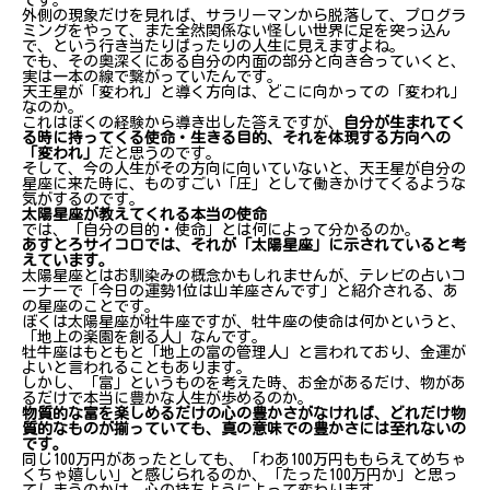
外側の現象だけを見れば、サラリーマンから脱落して、プログラ
ミングをやって、また全然関係ない怪しい世界に足を突っ込ん
で、という行き当たりばったりの人生に見えますよね。
でも、その奥深くにある自分の内面の部分と向き合っていくと、
実は一本の線で繋がっていたんです。
天王星が「変われ」と導く方向は、どこに向かっての「変われ」
なのか。
これはぼくの経験から導き出した答えですが、
自分が生まれてく
る時に持ってくる使命・生きる目的、それを体現する方向への
「変われ」
だと思うのです。
そして、今の人生がその方向に向いていないと、天王星が自分の
星座に来た時に、ものすごい「圧」として働きかけてくるような
気がするのです。
太陽星座が教えてくれる本当の使命
では、「自分の目的・使命」とは何によって分かるのか。
あすとろサイコロでは、それが「太陽星座」に示されていると考
えています。
太陽星座とはお馴染みの概念かもしれませんが、テレビの占いコ
ーナーで「今日の運勢1位は山羊座さんです」と紹介される、あ
の星座のことです。
ぼくは太陽星座が牡牛座ですが、牡牛座の使命は何かというと、
「地上の楽園を創る人」なんです。
牡牛座はもともと「地上の富の管理人」と言われており、金運が
よいと言われることもあります。
しかし、「富」というものを考えた時、お金があるだけ、物があ
るだけで本当に豊かな人生が歩めるのか。
物質的な富を楽しめるだけの心の豊かさがなければ、どれだけ物
質的なものが揃っていても、真の意味での豊かさには至れないの
です。
同じ100万円があったとしても、「わあ100万円ももらえてめちゃ
くちゃ嬉しい」と感じられるのか、「たった100万円か」と思っ
てしまうのかは、心の持ちようによって変わります。