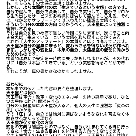
変化が苦手な牡牛座に、変化を促す天王星が7年間
も、もちろんその実感と無縁ではありません。
襲いかかる
しかし、より本質的なのは「生きているという実感」の方です。
自分で選んで、自分で決断して、自分で実行して、自分でゼロか
40代からの無謀な挑戦が、意外にも道を開いてくれ
ら生み出したサービスをお客様に提供して喜んでもらえる。それ
た
は、なかなかサラリーマンでは味わえない種類の実感です。
過去との断絶を強いられる
そういう自分の本願の方向に向かうべく、天王星によって強烈に
後押しされる。
それは自分を見つめ直す厳しい時期になりますが、逆にそこと向
変革の星・天王星はどのように「変われ」と言って
き合えば「生きている」という実感を取り戻すことができる。
これが「人生のアップデート」の本質だとぼくは考えています。
くるのか
天王星が自分の星座に来ると、変わらざるを得ない状況が作られ
太陽星座が教えてくれる本当の使命
ます。しかしその変化は、本来の自分、太陽星座の使命に向かう
自分と向き合うことから始まる真の豊かさ
ためのものです。
物質的な成功や安定を一時的に失うかもしれませんが、その代わ
表面的な成功だけでは満足できなくなる
りに「自分は本当に生きている」という実感を得ることができ
る。
月星座に隠されていた人生の罠
それこそが、真の豊かさなのかもしれません。
「地上の楽園」を作るために必要だった心の余裕
プログラミング成功の裏にあった物足りなさ
おわりに
合同会社てるるに込めた本当の理念
本記事でお伝えした内容の要点を整理します。
天王星とは何か
自分の生きる目的・使命に向かって、人生がアップデ
天王星は革命・改革・変化のエネルギーを持つ惑星であり、ひと
ートされる
つの星座に約7年間滞在する
自分の太陽星座に天王星が入ると、個人の人生に強烈な「変革の
圧」がかかる
幼少期から続く見えない世界との繋がり
その「圧」は、自分では絶対に選ばないような変化を否応なく体
人生の線がつながった瞬間
験させるかたちで現れる
天王星が促す変化の方向
天王星が与えた7年間の圧力と変化
変化の方向は闇雲なものではなく、自分が生まれてくる時に持っ
太陽星座を生きるということ――真の人生アップデ
てきた「使命・生きる目的」を体現する方向への変化である
ート
今の人生がその方向に向いていないほど、天王星の「圧」は強く