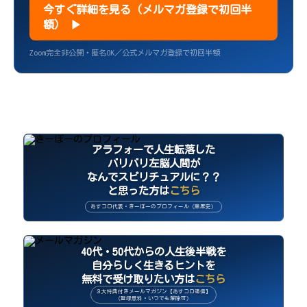
今すぐ詳細を見る（メルマガ登録で初回半
額） ▶
Zoom完全非公開・匿名OK／公式メルマガ登録で初回半額
アラフォーで人生転落した
バリバリ左脳人間が
なんでスピリチュアルに？？
と思った方は
こちら
あすコロ代表・きーぼーのプロフィール（黒歴史）
40代・50代からの人生後半戦を
自分らしく生きるヒントを
無料で受け取りたい方は
こちら
３大特典付きメールマガジン【あすコロ通信】
（登録無料・いつでも解除可）