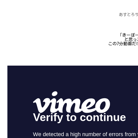
あすとろ
「きーぼ
と思っ
この7分動画だ