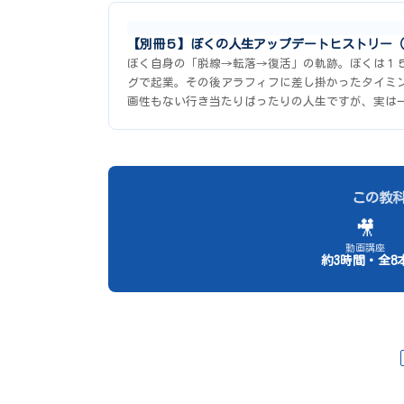
【別冊５】ぼくの人生アップデートヒストリー（
ぼく自身の「脱線→転落→復活」の軌跡。ぼくは１
グで起業。その後アラフィフに差し掛かったタイミ
画性もない行き当たりばったりの人生ですが、実は
この教
🎥
動画講座
約3時間・全8