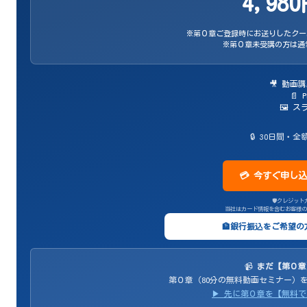
4,9
※第０章ご登録時にお送りしたクーポ
※第０章未受講の方は通常
🎥 動画
📄
🖼️ 
🔒 30日間
💳 今すぐ申し
🛡️クレジット
当社はカード情報を含むお客様の
🏦銀行振込をご希望
📹
まだ【第０章
第０章（80分の無料動画セミナー）
▶ 先に第０章を【無料