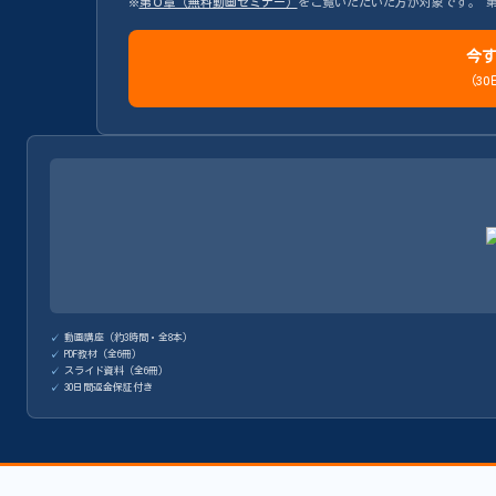
※
第０章（無料動画セミナー）
をご覧いただいた方が対象です。 第
今す
（3
動画講座（約3時間・全8本）
PDF教材（全6冊）
スライド資料（全6冊）
30日間返金保証付き