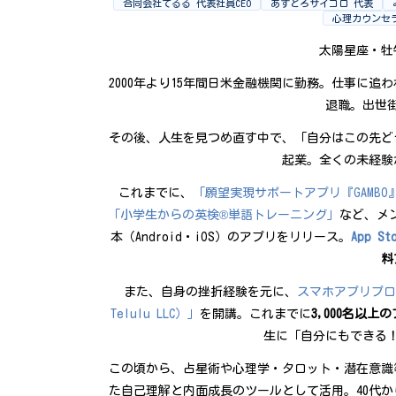
合同会社てるる 代表社員CEO
あすとろサイコロ 代表
心理カウンセ
太陽星座・牡
2000年より15年間日米金融機関に勤務。仕事に
退職。出世
その後、人生を見つめ直す中で、「自分はこの先ど
起業。全くの未経験
これまでに、
「願望実現サポートアプリ『GAMBO
「小学生からの英検®単語トレーニング」
など、メ
本（Android・iOS）のアプリをリリース。
App 
料
また、自身の挫折経験を元に、
スマホアプリプロ
Telulu LLC）」
を開講。これまでに
3,000名以
生に「自分にもできる
この頃から、占星術や心理学・タロット・潜在意識
た自己理解と内面成長のツールとして活用。40代