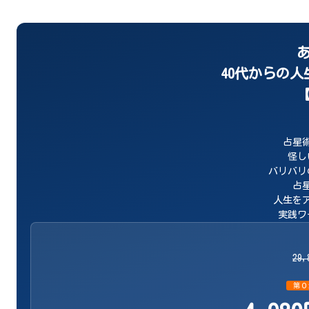
40代からの
占星
怪し
バリバリ
占
人生を
実践ワ
29
第０