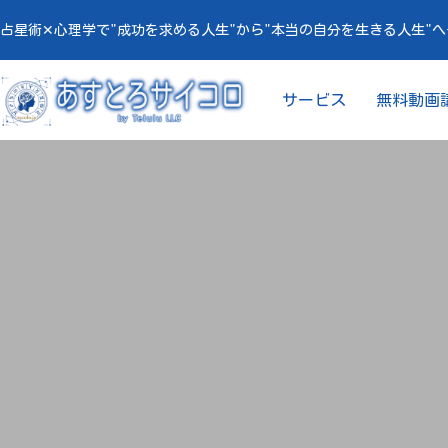
占星術✕心理学で"成功を求める人生"から"本当の自分を生きる人生"
サービス
無料動画