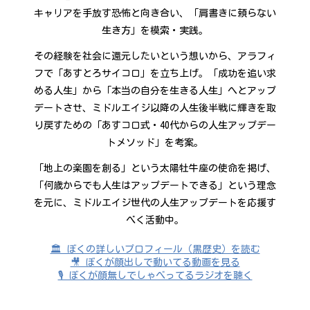
キャリアを手放す恐怖と向き合い、「肩書きに頼らない
生き方」を模索・実践。
その経験を社会に還元したいという想いから、アラフィ
フで「あすとろサイコロ」を立ち上げ。「成功を追い求
める人生」から「本当の自分を生きる人生」へとアップ
デートさせ、ミドルエイジ以降の人生後半戦に輝きを取
り戻すための「あすコロ式・40代からの人生アップデー
トメソッド」を考案。
「地上の楽園を創る」という太陽牡牛座の使命を掲げ、
「何歳からでも人生はアップデートできる」という理念
を元に、ミドルエイジ世代の人生アップデートを応援す
べく活動中。
🏛️ ぼくの詳しいプロフィール（黒歴史）を読む
🎥 ぼくが顔出しで動いてる動画を見る
🎙️ ぼくが顔無しでしゃべってるラジオを聴く