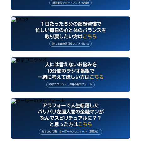
願望実現サポートアプリ・GAMBO
１日たった５分の瞑想習慣で
忙しい毎日の心と体のバランスを
取り戻したい方は
こちら
誰でも出来る瞑想アプリ・Meiso
人には言えないお悩みを
10分間のラジオ番組で
一緒に考えてほしい方は
こちら
あすコロラジオ・お悩み相談フォーム
アラフォーで人生転落した
バリバリ左脳人間の金融マンが
なんでスピリチュアルに？？
と思った方は
こちら
あすコロ代表・きーぼーのプロフィール（黒歴史）