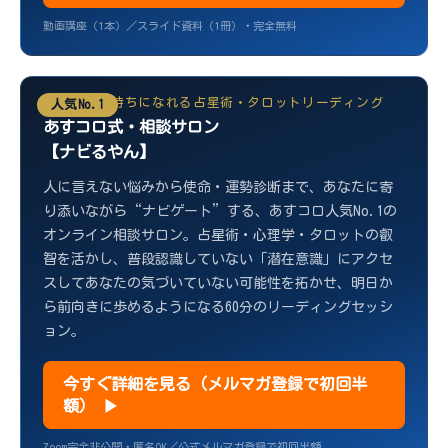
動画講座（1本）／スライド資料（1冊）・完全無料
前向きな気持ちになれる占星術・タロットリーディング
人気No.1
あすコロ式・相談サロン
【ナビるやん】
人に言えない悩みから使命・運勢診断まで、あなたに寄
り添いながら“ナビゲート”する、あすコロ人気No.1の
オンライン相談サロン。占星術・心理学・タロットの叡
智を活かし、普段認識していない「潜在意識」にアクセ
スしてあなたの気づいていない可能性を拓かせ、明日か
ら前向きに歩めるようになる60分のリーディングセッシ
ョン。
今すぐ詳細を見る（メルマガ登録で初回半
額） ▶
Zoom完全非公開・匿名OK／公式メルマガ登録で初回半額