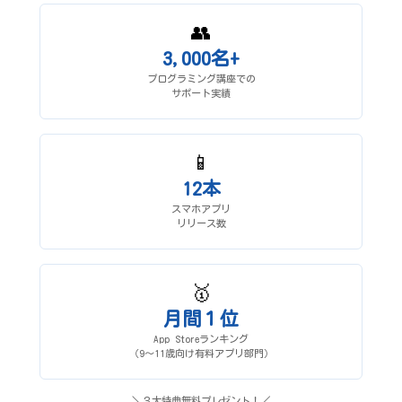
👥
3,000名+
プログラミング講座での
サポート実績
📱
12本
スマホアプリ
リリース数
🥇
月間１位
App Storeランキング
（9〜11歳向け有料アプリ部門）
＼３大特典無料プレゼント！／