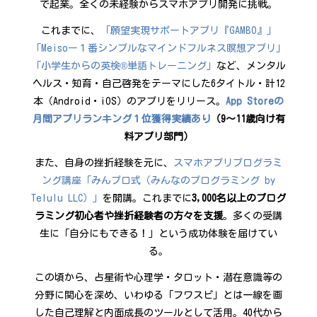
で起業。全くの未経験からスマホアプリ開発に挑戦。
これまでに、
「願望実現サポートアプリ『GAMBO』」
「Meisoー１番シンプルなマインドフルネス瞑想アプリ」
「小学生からの英検®単語トレーニング」
など、メンタル
ヘルス・知育・自己啓発をテーマにした6タイトル・計12
本（Android・iOS）のアプリをリリース。
App Storeの
月間アプリランキング１位獲得実績あり
（9〜11歳向け有
料アプリ部門）
また、自身の挫折経験を元に、
スマホアプリプログラミ
ング講座「みんプロ式（みんなのプログラミング by
Telulu LLC）」
を開講。これまでに
3,000名以上のプログ
ラミング初心者や挫折経験者の方々を支援
。多くの受講
生に「自分にもできる！」という成功体験を届けてい
る。
この頃から、占星術や心理学・タロット・潜在意識等の
分野に関心を深め、いわゆる「フワスピ」とは一線を画
した自己理解と内面成長のツールとして活用。40代から