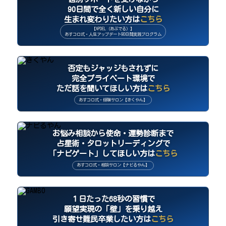
90日間で全く新しい自分に
生まれ変わりたい方は
こちら
【APDEL（あぷでる）】
あすコロ式・人生アップデート90日間実践プログラム
否定もジャッジもされずに
完全プライベート環境で
ただ話を聞いてほしい方は
こちら
あすコロ式・傾聴サロン【きくやん】
お悩み相談から使命・運勢診断まで
占星術・タロットリーディングで
「ナビゲート」してほしい方は
こちら
あすコロ式・相談サロン【ナビるやん】
１日たった68秒の習慣で
願望実現の「壁」を乗り越え
引き寄せ難民卒業したい方は
こちら