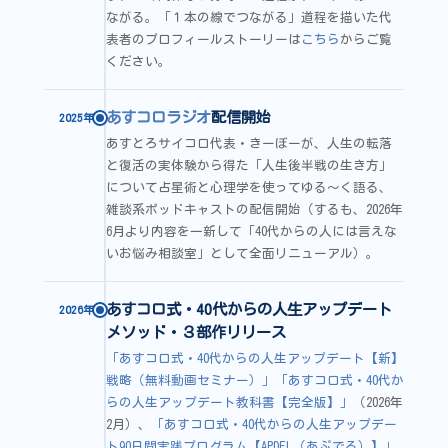
ながる。「１本の線でつながる」道程を描いた代
表者のプロフィールストーリーは
こちら
からご覧
ください。
あすコロラジオ
配信開始
2025年
あすとろサイコロ代表・きーぼーが、人生の転落
と復活の実体験から得た「人生後半戦の生き方」
について占星術と心理学を使ってゆる〜く語る、
雑談系ポッドキャストの配信開始（するも、2026年
6月より内容を一新して「40代からの人には言えな
いお悩み相談室」として全面リニューアル）。
あすコロ式・40代からの人生アップデート
2026年
メソッド・３部作リリース
「あすコロ式・40代からの人生アップデート【新】
戦略（無料動画セミナー）」
「あすコロ式・40代か
らの人生アップデート教科書【完全版】」
（2026年
2月）、
「あすコロ式・40代からの人生アップデー
ト90日間実践プログラム【APDEL（あぷでる）】」