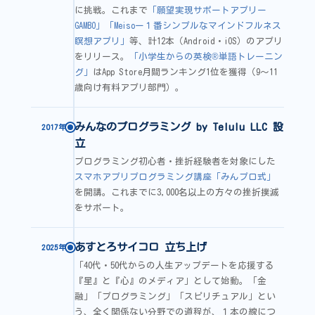
に挑戦。これまで
「願望実現サポートアプリー
GAMBO」
「Meisoー１番シンプルなマインドフルネス
瞑想アプリ」
等、計12本（Android・iOS）のアプリ
をリリース。
「小学生からの英検®単語トレーニン
グ」
はApp Store月間ランキング1位を獲得（9〜11
歳向け有料アプリ部門）。
みんなのプログラミング by Telulu LLC 設
2017年
立
プログラミング初心者・挫折経験者を対象にした
スマホアプリプログラミング講座「みんプロ式」
を開講。これまでに3,000名以上の方々の挫折撲滅
をサポート。
あすとろサイコロ 立ち上げ
2025年
「40代・50代からの人生アップデートを応援する
『星』と『心』のメディア」として始動。「金
融」「プログラミング」「スピリチュアル」とい
う、全く関係ない分野での道程が、１本の線につ