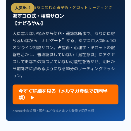
前向きな気持ちになれる占星術・タロットリーディング
人気No.1
あすコロ式・相談サロン
【ナビるやん】
人に言えない悩みから使命・運勢診断まで、あなたに寄
り添いながら“ナビゲート”する、あすコロ人気No.1の
オンライン相談サロン。占星術・心理学・タロットの叡
智を活かし、普段認識していない「潜在意識」にアクセ
スしてあなたの気づいていない可能性を拓かせ、明日か
ら前向きに歩めるようになる60分のリーディングセッシ
ョン。
今すぐ詳細を見る（メルマガ登録で初回半
額） ▶
Zoom完全非公開・匿名OK／公式メルマガ登録で初回半額