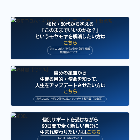
40代・50代から抱える
「このままでいいのかな？」
というモヤモヤを解消したい方は
こちら
あすコロ式・40代からの【新】戦略
無料動画セミナー
自分の星座から
生きる目的・使命を知って、
人生をアップデートさせたい方は
こちら
あすコロ式・40代からの人生アップデート教科書【完全版】
個別サポートを受けながら
90日間で全く新しい自分に
生まれ変わりたい方は
こちら
【APDEL（あぷでる）】