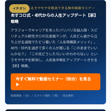
40代から感じるモヤモヤを解消できる無料動画セミナー
イチオシ
あすコロ式・40代からの人生アップデート【新】
戦略
アラフォーでキャリアを失ったバリバリ左脳人間・スピ
リチュアル耐性ゼロの元金融マンが、人生どん底から立
ち上がる過程でたどり着いた「人生再構築メソッド」。
40代・50代を過ぎて多くの人が感じる「このままでいい
んかな？」「この先どうしたらいいかわからない」とい
うモヤモヤを解消し、人生後半戦をアップデートさせる
【新】戦略。
今すぐ無料で動画セミナー（80分）を見る
▶
動画講座（1本）／スライド資料（1冊）・完全無料