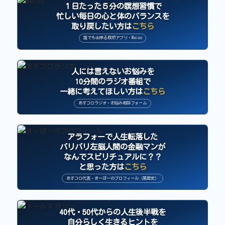
１日たった５分の瞑想習慣で
忙しい毎日の心と体のバランスを
取り戻したい方は
こちら
誰でも出来る瞑想アプリ・Meiso
人には言えないお悩みを
10分間のラジオ番組で
一緒に考えてほしい方は
こちら
あすコロラジオ・お悩み相談フォーム
アラフォーで人生転落した
バリバリ左脳人間の金融マンが
なんでスピリチュアルに？？
と思った方は
こちら
あすコロ代表・きーぼーのプロフィール（黒歴史）
40代・50代からの人生後半戦を
自分らしく生きるヒントを