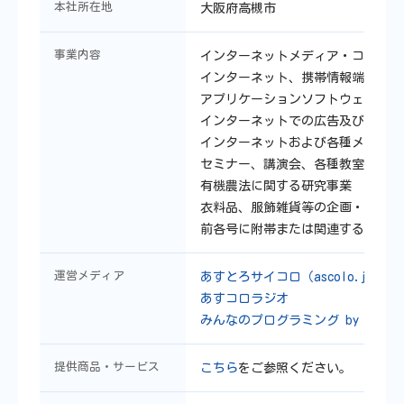
本社所在地
大阪府高槻市
事業内容
インターネットメディア・コンテン
インターネット、携帯情報端末等を
アプリケーションソフトウェアの企
インターネットでの広告及び宣伝事
インターネットおよび各種メディア
セミナー、講演会、各種教室等の企
有機農法に関する研究事業
衣料品、服飾雑貨等の企画・製造及
前各号に附帯または関連する一切の
運営メディア
あすとろサイコロ（ascolo.jp）
あすコロラジオ
みんなのプログラミング by Telulu L
提供商品・サービス
こちら
をご参照ください。