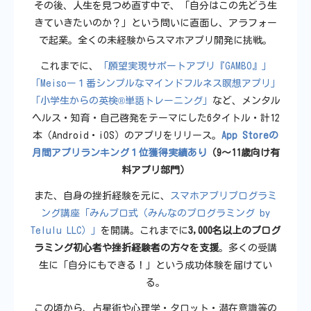
その後、人生を見つめ直す中で、「自分はこの先どう生
きていきたいのか？」という問いに直面し、アラフォー
で起業。全くの未経験からスマホアプリ開発に挑戦。
これまでに、
「願望実現サポートアプリ『GAMBO』」
「Meisoー１番シンプルなマインドフルネス瞑想アプリ」
「小学生からの英検®単語トレーニング」
など、メンタル
ヘルス・知育・自己啓発をテーマにした6タイトル・計12
本（Android・iOS）のアプリをリリース。
App Storeの
月間アプリランキング１位獲得実績あり
（9〜11歳向け有
料アプリ部門）
また、自身の挫折経験を元に、
スマホアプリプログラミ
ング講座「みんプロ式（みんなのプログラミング by
Telulu LLC）」
を開講。これまでに
3,000名以上のプログ
ラミング初心者や挫折経験者の方々を支援
。多くの受講
生に「自分にもできる！」という成功体験を届けてい
る。
この頃から、占星術や心理学・タロット・潜在意識等の