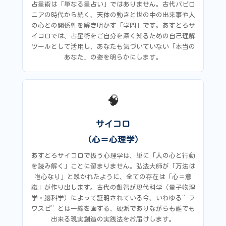
占星術は「単なる星占い」ではありません。古代バビロ
ニアの時代から続く、天体の動きと世の中の出来事や人
の心との関係性を解き明かす「学問」です。あすとろサ
イコロでは、占星術をご自分を深く知るための自己理解
ツールとして活用し、あなたも気づいていない「本当の
あなた」の姿を明らかにします。
🧠
サイコロ
（心＝心理学）
あすとろサイコロで扱う心理学は、単に「人の心と行動
を読み解く」ことに留まりません。弘法大師が「万法は
唯心なり」と説かれたように、全ての存在は「心＝意
識」が作り出します。古代の叡智が現代科学（量子物理
学・脳科学）によって証明されている今、いわゆる”フ
ワスピ”とは一線を画する、硬派でありながらも誰でも
出来る現実創造の実践法をお届けします。