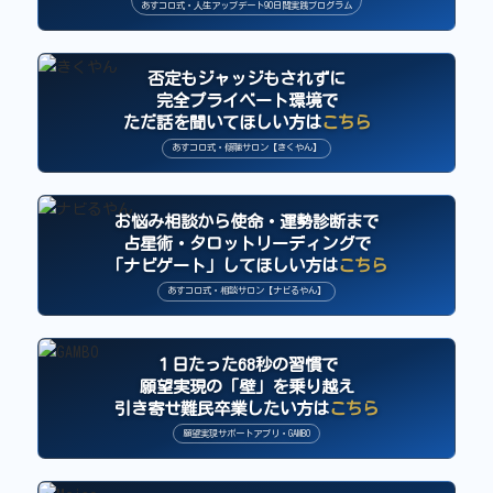
あすコロ式・人生アップデート90日間実践プログラム
否定もジャッジもされずに
完全プライベート環境で
ただ話を聞いてほしい方は
こちら
あすコロ式・傾聴サロン【きくやん】
お悩み相談から使命・運勢診断まで
占星術・タロットリーディングで
「ナビゲート」してほしい方は
こちら
あすコロ式・相談サロン【ナビるやん】
１日たった68秒の習慣で
願望実現の「壁」を乗り越え
引き寄せ難民卒業したい方は
こちら
願望実現サポートアプリ・GAMBO