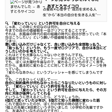
– あすとろサイコロ
占星術✕心理学で"成功を求める人
生"から"本当の自分を生きる人生"へ
ー元金融マンによる40代からの人生
🔍 「変わっていい」という許可を自分に与える
アップデート支援プロジェクト
じゃあ、この時に大切なのは何か。
今までの自分の価値観を一旦クリアにすることです。
それは、水瓶座の時代の前の組織の時代に自分が思っていた「本
当はこうしたい」という願いや価値観も含める。
つまり、
悪い思い込みだけじゃなくて、良い思い込みも全部取っ払う。
「取っ払う」というか、もう一度ゼロクリアで、自分は本当にど
うしたいのかを考えていく。
これはとても大事なんじゃないかと思うんですね。
水瓶座ですから、アップデート——変わるということですよね。
でも、ぼくは太陽牡牛座なので、変わることがものすごく苦手。
だから、基本的に変わることに対してネガティブなイメージを持
っている。
「変わらなあかん」というプレッシャーを感じてしまうんです
ね。
でも、これをひっくり返して——
自分に制約条件が何もなかったらこうなりたいというものに対し
て、「変わっていい」という許可を与える。
そして、「変わっていい」という許可を自分に与えたら、その方
向に天体が後押ししてくれる
というふうに思えるとしたら、どうでしょうか。
A型だと思っていた少年が、B型だと知った瞬間に変わった話
これで面白かったのが、ぼくが小学校の時の話です。
1個上の先輩にM田君という子がいました（小学校の先輩ですか
ら、友達みたいなものなのですが）。