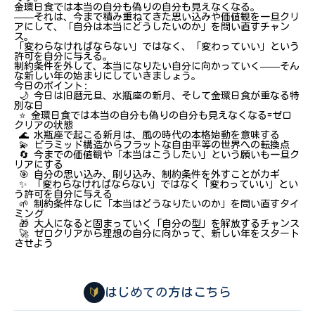
金環日食では本当の自分も偽りの自分も見えなくなる。
——それは、今まで積み重ねてきた思い込みや価値観を一旦クリ
アにして、「自分は本当にどうしたいのか」を問い直すチャン
ス。
「変わらなければならない」ではなく、「変わっていい」という
許可を自分に与える。
制約条件を外して、本当になりたい自分に向かっていく——そん
な新しい年の始まりにしていきましょう。
今日のポイント:
🌙 今日は旧暦元旦、水瓶座の新月、そして金環日食が重なる特
別な日
⭐ 金環日食では本当の自分も偽りの自分も見えなくなる=ゼロ
クリアの状態
🌊 水瓶座で起こる新月は、風の時代の本格始動を意味する
💫 ピラミッド構造からフラットな自由平等の世界への転換点
🔄 今までの価値観や「本当はこうしたい」という願いも一旦ク
リアにする
🎯 自分の思い込み、刷り込み、制約条件を外すことがカギ
✨ 「変わらなければならない」ではなく「変わっていい」とい
う許可を自分に与える
🌱 制約条件なしに「本当はどうなりたいのか」を問い直すタイ
ミング
🎁 大人になると固まっていく「自分の型」を解放するチャンス
🚀 ゼロクリアから理想の自分に向かって、新しい年をスタート
させよう
🔰
はじめての方はこちら