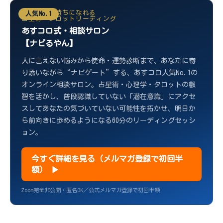
前向きな気持ちになれる
人気No.1
占星術・タロットリーディング
あすコロ式・相談サロン
【ナビるやん】
人に言えない悩みから使命・運勢診断まで、あなたに寄
り添いながら“ナビゲート”する、あすコロ人気No.1の
オンライン相談サロン。占星術・心理学・タロットの叡
智を活かし、普段認識していない「潜在意識」にアクセ
スしてあなたの気づいていない可能性を拓かせ、明日か
ら前向きに歩めるようになる60分のリーディングセッシ
ョン。
今すぐ詳細を見る（メルマガ登録で初回半
額） ▶
Zoom完全非公開・匿名OK／公式メルマガ登録で初回半額