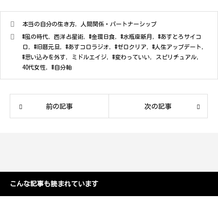
本当の自分の生き方
,
人間関係・パートナーシップ
#風の時代
,
西洋占星術
,
#金環日食
,
#水瓶座新月
,
#あすとろサイコ
ロ
,
#旧暦元旦
,
#あすコロラジオ
,
#ゼロクリア
,
#人生アップデート
,
#思い込みを外す
,
ミドルエイジ
,
#変わっていい
,
スピリチュアル
,
40代女性
,
#自分軸
前の記事
次の記事
こんな記事も読まれています