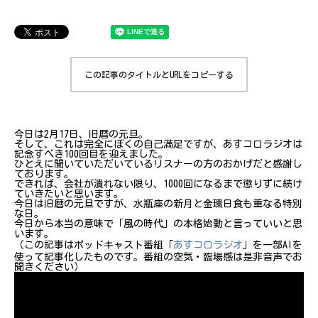
この記事のタイトルとURLをコピーする
今日は2月17日、旧暦の元旦。
そして、これは完全にぼくの自己満足ですが、あすコロラジオは
記念すべき100回目を迎えました。
ひとえに聞いていただいているリスナーの方のおかげだと感謝し
ております。
できれば、会社が潰れない限り、1000回になるまで懲りずに続け
ていきたいと思います。
今日は旧暦の元旦ですが、水瓶座の新月と金環日食も重なる特別
な日。
今日から本当の意味で「風の時代」の本格始動と言っていいと思
います。
（この記事はポッドキャスト番組「
あすコロラジオ
」を一部AIを
使って記事化したものです。番組の空気・臨場感は是非音声でお
聞きください）