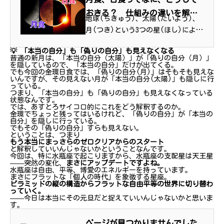
おきる？ 仕組みの違いを解説
地球(ちきゅう)、太陽(たいよう)、
| 宇宙 | 科学なぜなぜ110番 |
月(つき)という3つの星(ほし)によっ
科学 | キッズネット
てつくりだされる天体(てんたい)シ
💡 「本当の自分」も「偽りの自分」も見えなくなる
ョー「月食(げっしょく)」「日食(に
普通の新月は、「本当の自分（太陽）」が「偽りの自分（月）」
っしょく)」。月食(げっしょく)では
を隠しているので、「本当の自分」だけが出てくる。
でも今回の金環日食では、「偽りの自分(月)」はそもそも見えな
満月(まんげつ)が、日食(にっしょ
いんですが、その見えない月が「本当の自分(太陽)」も隠しに行
っている。
く)...
つまり、「本当の自分」も「偽りの自分」も見えなくなっている
状態なんです。
では、あすとろサイコロ的にこれをどう解釈するのか。
金環でちょっと残ってはいるけれど、「偽りの自分」が「本当の
自分」を隠しに行っている。
でもその「偽りの自分」すらも見えない。
ということは、つまり
もう本当にまっさらのゼロクリアからのスタート
と解釈していいんじゃないかということなんです。
今回は、特に水瓶座で起こりますから、水瓶座の支配星は天王星
——突然の変化、
まさにアップデートですよね。
水瓶座は自由、平等、博愛のエネルギーを持っています。
まさにフラットな「個人の時代」を象徴する星座。
ピラミッドの縦の構造からフラットな自由平等の世界に切り替わ
っていく。
——今日は本当にその元旦だと捉えていいんじゃないかと思いま
す。
ページが見つかりませんでした