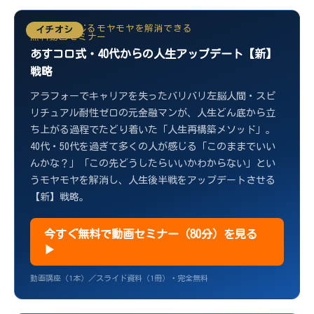
40代から感じるモヤモヤを解消できる
イチオシ
無料動画セミナー
あすコロ式・40代からの人生アップデート【新】
戦略
アラフォーでキャリアを失ったバリバリ左脳人間・スピ
リチュアル耐性ゼロの元金融マンが、人生どん底から立
ち上がる過程でたどり着いた「人生再構築メソッド」。
40代・50代を過ぎて多くの人が感じる「このままでいい
んかな？」「この先どうしたらいいかわからない」とい
うモヤモヤを解消し、人生後半戦をアップデートさせる
【新】戦略。
今すぐ無料で動画セミナー（80分）を見る
▶
動画講座（1本）／スライド資料（1冊）・完全無料