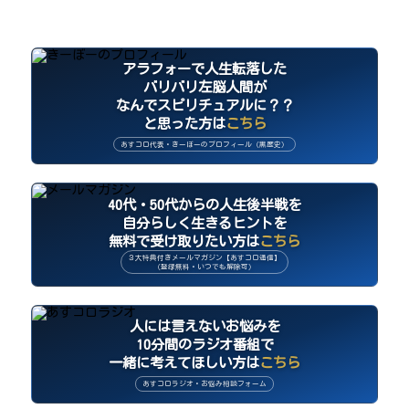
アラフォーで人生転落した
バリバリ左脳人間が
なんでスピリチュアルに？？
と思った方は
こちら
あすコロ代表・きーぼーのプロフィール（黒歴史）
40代・50代からの人生後半戦を
自分らしく生きるヒントを
無料で受け取りたい方は
こちら
３大特典付きメールマガジン【あすコロ通信】
（登録無料・いつでも解除可）
人には言えないお悩みを
10分間のラジオ番組で
一緒に考えてほしい方は
こちら
あすコロラジオ・お悩み相談フォーム