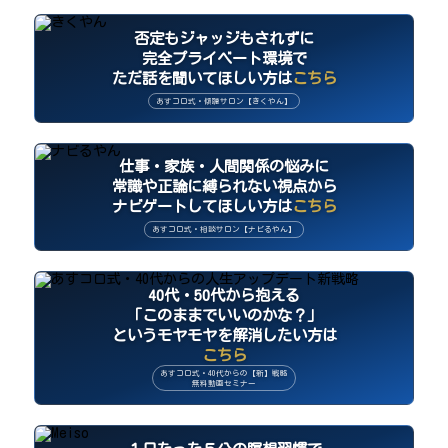
否定もジャッジもされずに
完全プライベート環境で
ただ話を聞いてほしい方は
こちら
あすコロ式・傾聴サロン【きくやん】
仕事・家族・人間関係の悩みに
常識や正論に縛られない視点から
ナビゲートしてほしい方は
こちら
あすコロ式・相談サロン【ナビるやん】
40代・50代から抱える
「このままでいいのかな？」
というモヤモヤを解消したい方は
こちら
あすコロ式・40代からの【新】戦略
無料動画セミナー