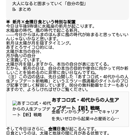
大人になると固まっていく「自分の型」
📝 まとめ
🌟 新月×金環日食という特別な配置
今日は午後9時頃に水瓶座の新月が起こります。
水瓶座の時代、風の時代で起こる新月。
——今日からほんまのほんまに風の時代が始まると思ってもいい
んじゃないかなと思います。
新月は太陽が月を隠すタイミング。
あすとろサイコロ的には、
太陽が本当の自分、
月が偽りの自分
と定義しています。
太陽が月を隠しますから、本当の自分が表に出てくる。
だから、新月の日は、自分の本当の目的や使命に向かって何か新
しいことを始めるのに非常に良い日なんですね。
（注）この辺の話は、先日公開した「あすコロ式・40代からの人
生アップデート新戦略」というエラソー感満載のタイトルのブロ
グ記事で詳しく解説しています。80分の無料動画セミナーもあり
ますので、よろしければぜひご覧ください。
あすコロ式・40代からの人生ア
ップデート【新】戦略
金融マンからアラフォーでキャリア
を失いゼロから起業⇒占星術と心理
学で人生再構築した男の提言。
そして今日はさらに、
金環日食
が起こるんです。
日食というのは、太陽と地球の間に月がある状態です。