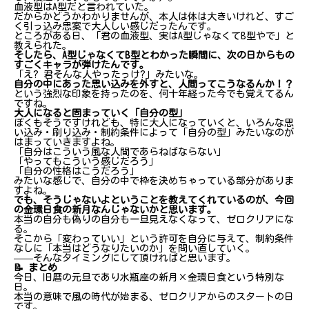
血液型はA型だと言われていた。
だからかどうかわかりませんが、本人は体は大きいけれど、すご
く引っ込み思案で大人しい感じだったんです。
ところがある日、「君の血液型、実はA型じゃなくてB型やで」と
教えられた。
そしたら、A型じゃなくてB型とわかった瞬間に、次の日からもの
すごくキャラが弾けたんです。
「え? 君そんな人やったっけ?」みたいな。
自分の中にあった思い込みを外すと、人間ってこうなるんか！？
という強烈な印象を持ったのを、何十年経った今でも覚えてるん
ですね。
大人になると固まっていく「自分の型」
ぼくもそうですけれども、特に大人になっていくと、いろんな思
い込み・刷り込み・制約条件によって「自分の型」みたいなのが
はまっていきますよね。
「自分はこういう風な人間であらねばならない」
「やってもこういう感じだろう」
「自分の性格はこうだろう」
みたいな感じで、自分の中で枠を決めちゃっている部分がありま
すよね。
でも、そうじゃないよということを教えてくれているのが、今回
の金環日食の新月なんじゃないかと思います。
本当の自分も偽りの自分も一旦見えなくなって、ゼロクリアにな
る。
そこから「変わっていい」という許可を自分に与えて、制約条件
なしに「本当はどうなりたいのか」を問い直していく。
——そんなタイミングにして頂ければと思います。
📝 まとめ
今日、旧暦の元旦であり水瓶座の新月×金環日食という特別な
日。
本当の意味で風の時代が始まる、ゼロクリアからのスタートの日
です。