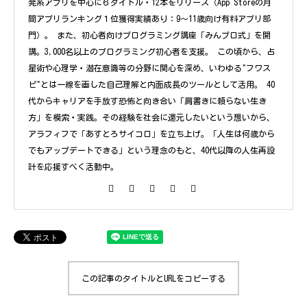
発系アプリを中心に６タイトル・12本をリリース（App Storeの月
間アプリランキング１位獲得実績あり：9〜11歳向け有料アプリ部
門）。 また、初心者向けプログラミング講座「みんプロ式」を開
講。3,000名以上のプログラミング初心者を支援。 この頃から、占
星術や心理学・潜在意識等の分野に関心を深め、いわゆる"フワス
ピ"とは一線を画した自己理解と内面成長のツールとして活用。 40
代からキャリアを手放す恐怖と向き合い「肩書きに頼らない生き
方」を模索・実践。その経験を社会に還元したいという想いから、
アラフィフで「あすとろサイコロ」を立ち上げ。「人生は何歳から
でもアップデートできる」という理念のもと、40代以降の人生再設
計を応援すべく活動中。
この記事のタイトルとURLをコピーする