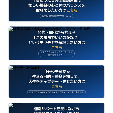
１日たった５分の瞑想習慣で
忙しい毎日の心と体のバランスを
取り戻したい方は
こちら
誰でも出来る瞑想アプリ・Meiso
40代・50代から抱える
「このままでいいのかな？」
というモヤモヤを解消したい方は
こちら
あすコロ式・40代からの【新】戦略
無料動画セミナー
自分の星座から
生きる目的・使命を知って、
人生をアップデートさせたい方は
こちら
あすコロ式・40代からの人生アップデート教科書【完全版】
個別サポートを受けながら