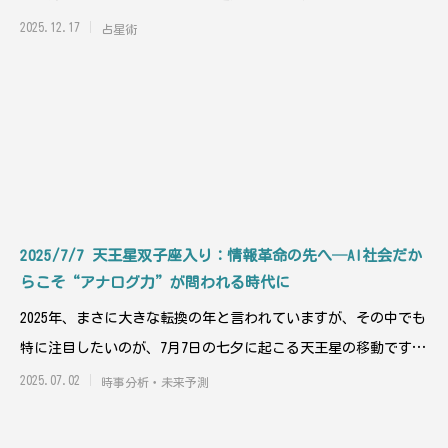
い冬至を迎えます。
2025.12.17
占星術
2025/7/7 天王星双子座入り：情報革命の先へ─AI社会だか
らこそ“アナログ力”が問われる時代に
2025年、まさに大きな転換の年と言われていますが、その中でも
特に注目したいのが、7月7日の七夕に起こる天王星の移動です。
革命と変革
2025.07.02
時事分析・未来予測