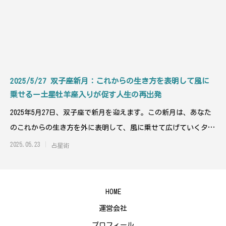
2025/5/27 双子座新月：これからの生き方を表明して風に
乗せるー土星牡羊座入りが促す人生の再出発
2025年5月27日、双子座で新月を迎えます。この新月は、あなた
のこれからの生き方を外に表明して、風に乗せて広げていくタイ
ミングとなるで
2025.05.23
占星術
HOME
運営会社
プロフィール