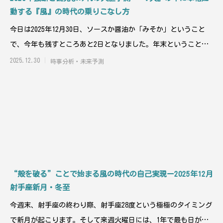
動する『風』の時代の乗りこなし方
今日は2025年12月30日、ソースか醤油か「みそか」ということ
で、今年も残すところあと2日となりました。年末ということ
で、一応占星術も
2025.12.30
時事分析・未来予測
“殻を破る”ことで始まる風の時代の自己実現ー2025年12月
射手座新月・冬至
今週末、射手座の終わり際、射手座28度という極極のタイミング
で新月が起こります。そして来週火曜日には、1年で最も日が短