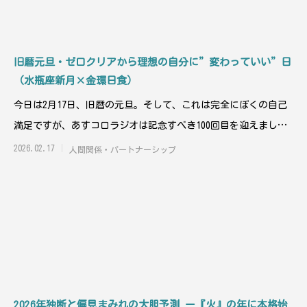
旧暦元旦・ゼロクリアから理想の自分に”変わっていい”日
（水瓶座新月×金環日食）
今日は2月17日、旧暦の元旦。そして、これは完全にぼくの自己
満足ですが、あすコロラジオは記念すべき100回目を迎えまし
た。ひとえに聞
2026.02.17
人間関係・パートナーシップ
2026年独断と偏見まみれの大胆予測 ー『火』の年に本格始