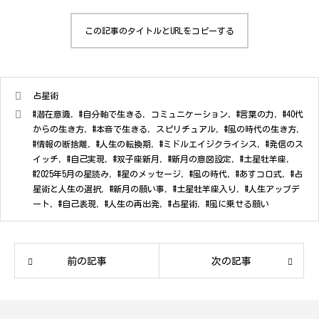
この記事のタイトルとURLをコピーする
占星術
#潜在意識
,
#自分軸で生きる
,
コミュニケーション
,
#言葉の力
,
#40代
からの生き方
,
#本音で生きる
,
スピリチュアル
,
#風の時代の生き方
,
#情報の断捨離
,
#人生の転換期
,
#ミドルエイジクライシス
,
#発信のス
イッチ
,
#自己実現
,
#双子座新月
,
#新月の意図設定
,
#土星牡羊座
,
#2025年5月の星読み
,
#星のメッセージ
,
#風の時代
,
#あすコロ式
,
#占
星術と人生の選択
,
#新月の願い事
,
#土星牡羊座入り
,
#人生アップデ
ート
,
#自己表現
,
#人生の再出発
,
#占星術
,
#風に乗せる願い
前の記事
次の記事