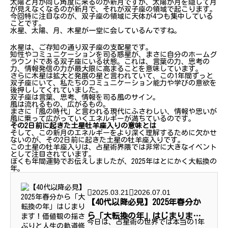
太陽と月が同じ角度に来るのが新月ですが、太陽が月を隠して月
が見えなくなるのが新月で、それが双子座の領域で起こります。
今回特に注目なのが、双子座の領域に天体が4つも集中している
ことです。
水星、太陽、月、木星が一堂に会しているんですね。
水星は、ご存知の通り双子座の支配星です。
知性やコミュニケーションを司る惑星が、まさに自分のホームグ
ラウンドである双子座にいる状態。これは、言葉の力、思考の
力、情報発信の力が最大限に高まることを意味しています。
さらに木星は拡大と発展の星と言われていて、この1年間ずっと
双子座にいて、私たちのコミュニケーション能力や学びの意欲を
後押ししてくれていました。
双子座は言葉、思考、情報を司る風のサイン。
風は流れるもの、広がるもの。
まさに「風の時代」と言われる現代にふさわしい、情報や思いが
風に乗って広がっていくエネルギーが満ちているのです。
その2日前に起きた土星牡羊座入りの意味とは
そして、この新月のエネルギーをより深く理解するために欠かせ
ないのが、その2日前に起きた土星の牡羊座入りです。
この土星の牡羊座入りは、占星術界隈では非常に大きなイベント
として注目されています。
ぼくも年間運勢でお伝えしましたが、2025年はとにかく大転換の
年。
2025.03.21
2026.07.01
【40代以降必見】2025年春分か
ら「大転換の年」はじまりま
今日は、占星術の世界では本当の1年