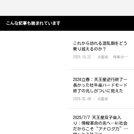
こんな記事も読まれています
これから訪れる混乱期をどう
乗り越えるのか？
2025.10.22
占星術
時事分析・未来予測
2026立春：天王星逆行終了ー
長かった牡牛座ハードモード
終了の兆しがついに見えた
2026.02.06
占星術
2025/7/7 天王星双子座入
り：情報革命の先へ─AI社会
だからこそ“アナログ力”が