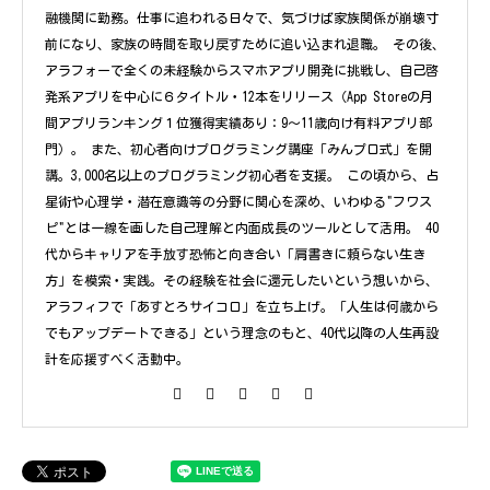
融機関に勤務。仕事に追われる日々で、気づけば家族関係が崩壊寸
前になり、家族の時間を取り戻すために追い込まれ退職。 その後、
アラフォーで全くの未経験からスマホアプリ開発に挑戦し、自己啓
発系アプリを中心に６タイトル・12本をリリース（App Storeの月
間アプリランキング１位獲得実績あり：9〜11歳向け有料アプリ部
門）。 また、初心者向けプログラミング講座「みんプロ式」を開
講。3,000名以上のプログラミング初心者を支援。 この頃から、占
星術や心理学・潜在意識等の分野に関心を深め、いわゆる"フワス
ピ"とは一線を画した自己理解と内面成長のツールとして活用。 40
代からキャリアを手放す恐怖と向き合い「肩書きに頼らない生き
方」を模索・実践。その経験を社会に還元したいという想いから、
アラフィフで「あすとろサイコロ」を立ち上げ。「人生は何歳から
でもアップデートできる」という理念のもと、40代以降の人生再設
計を応援すべく活動中。