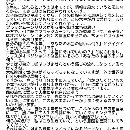
から。
本当に、流れるというのは水ですが、情報は風水でいうと風にな
るから、まさに風の時代と言われています。
双子座は風の星座ですから、自分の目標を外に表明して風を起こ
していくという心づもりにすると、この木星が風に乗せて、あな
たの願いを拡大していってくれるでしょう。
ブラックムーンリリスが引っ張り出す本当の思い
一方で、引き続きブラックムーンリリスが蠍座にいて、双子座と
はオポジション（正反対）の位置にあるため、ちょっと引っ張ら
れる感じもあります。
自分の隠された本音、「あなたの本当の思いは何？」とグイグイ
引っ張られているわけです。
土星が牡羊座に入って「本当にそれでいいの？」と試されるし、
リリスがオポジションの位置にいるから「あなたの本当の思いは
何？」と。
やっぱり自分に嘘はつけませんという感じの流れになっているわ
けですね。
大転換期で世の中がぐちゃぐちゃになっていますが、外の世界は
自分の内面の反映です。
ですから、やっぱり自分の中に入っていた、何か見たくないもの
や本当の思いが引っ張り出されながら、「自分は本当にどうして
生きたいのか？」と本気で考える必要に迫られています。
風の流れに乗って人生に変化を起こそう
それを風の流れに乗って、外に向かってできれば表明していくと
いう新月にすると、この辺のエネルギーがうまく使えるのではな
いかと思います。
今回の新月は、自分の本音を見つめて、これからの生き方を言葉
にして、風に乗せて人生の外側に出していくタイミングです。
SNSでもいい、ブログでもいい、誰かとの会話でもいい。
何らかの形で「私はこう生きていく」という意図を言葉にしてみ
てください。
それは自分に対する覚悟のスイッチになるだけでなく、拡大の星