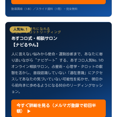
動画講座（1本）／スライド資料（1冊）・完全無料
前向きな気持ちになれる
人気No.1
占星術・タロットリーディング
あすコロ式・相談サロン
【ナビるやん】
人に言えない悩みから使命・運勢診断まで、あなたに寄
り添いながら“ナビゲート”する、あすコロ人気No.1の
オンライン相談サロン。占星術・心理学・タロットの叡
智を活かし、普段認識していない「潜在意識」にアクセ
スしてあなたの気づいていない可能性を拓かせ、明日か
ら前向きに歩めるようになる60分のリーディングセッシ
ョン。
今すぐ詳細を見る（メルマガ登録で初回半
額） ▶