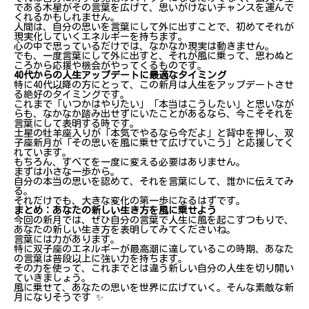
である木星がその言葉を広げて、思いがけないチャンスを運んで
くれるかもしれません。
人間は、自分の思いを言葉にして外に出すことで、初めてそれが
現実化していくエネルギーを持ちます。
心の中で思っているだけでは、なかなか現実は動きません。
でも、一度言葉にして外に出すと、それが風に乗って、思わぬと
ころから応援や機会がやってくるものです。
40代からの人生アップデートに最適なタイミング
特に40代以降の方にとって、この新月は人生をアップデートさせ
る絶好のタイミングです。
これまで「いつかはやりたい」「本当はこうしたい」と思いなが
らも、なかなか踏み出せずにいたことがあるなら、今こそそれを
言葉にして表明する時です。
土星の牡羊座入りが「本気でやるなら今だよ」と背中を押し、双
子座新月が「その思いを風に乗せて広げていこう」と応援してく
れています。
もちろん、すべてを一度に変える必要はありません。
まずは小さな一歩から。
自分の本当の思いを認めて、それを言葉にして、誰かに伝えてみ
る。
それだけでも、大きな変化の第一歩になるはずです。
まとめ：あなたの新しい生き方を風に乗せよう
今回の新月では、ぜひ自分の言葉で人生に風を起こすつもりで、
あなたの新しい生き方を表明してみてくださいね。
言葉には力があります。
特に双子座のエネルギーが最高潮に達しているこの時期、あなた
の言葉は普段以上に強い力を持ちます。
その力を使って、これまでとは違う新しい自分の人生を切り開い
ていきましょう。
風に乗せて、あなたの思いを世界に広げていく。そんな素敵な新
月になりそうです ✨