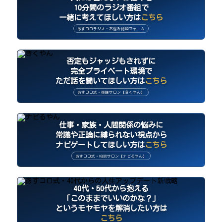
10分間のラジオ番組で
一緒に考えてほしい方は
こちら
あすコロラジオ・お悩み相談フォーム
否定もジャッジもされずに
完全プライベート環境で
ただ話を聞いてほしい方は
こちら
あすコロ式・傾聴サロン【きくやん】
仕事・家族・人間関係の悩みに
常識や正論に縛られない視点から
ナビゲートしてほしい方は
こちら
あすコロ式・相談サロン【ナビるやん】
40代・50代から抱える
「このままでいいのかな？」
というモヤモヤを解消したい方は
こちら