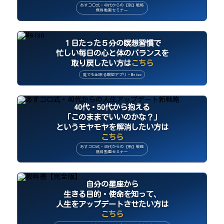
あすコロ式・40代からの【新】戦略
無料動画セミナー
１日たった５分の瞑想習慣で
忙しい毎日の心と体のバランスを
取り戻したい方は
こちら
誰でも出来る瞑想アプリ・Meiso
40代・50代から抱える
「このままでいいのかな？」
というモヤモヤを解消したい方は
こちら
あすコロ式・40代からの【新】戦略
無料動画セミナー
自分の星座から
生きる目的・使命を知って、
人生をアップデートさせたい方は
こちら