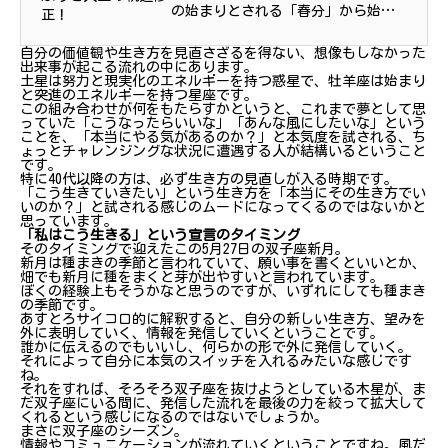
す！価値観の揺さぶりと人生の
の始まりとされる「春分」から始ま
軌道修正！
る2025年の星の動きについて、お話
自分の価値観や生き方を見直さざるを得ない、想像もしなかった
しさせていただきたいと思います。
出来事が起こる流れの中にあります。
実は、ぼくたちが普段使っているカ
土星は努力と現実化のエネルギーを持つ惑星で、牡羊座は始まり
と突進のエネルギーを持つ星座です。
レンダーでは1月1日が新年ですが、
この組み合わせが何をもたらすかというと、これまで夢として思
っていた「こうなったらいいな」「あんな風にしたいな」という
占...
ことを、「本当にやる気があるのか？」と本気度を試される、ち
ょっとチャレンジングな状況に遭遇する人が結構いるということ
です。
特に40代以降の方は、必ず生き方の見直しが入る時期です。
「こう生きていきたい」という生き方を「本当にその生き方でい
いのか？」と試される感じのムードになってくるのではないかと
思っています。
「私はこう生きる」という宣言のタイミング
そのタイミングで迎えたこの5月27日の双子座新月。
新月は種まきの季節と言われていて、願い事を書くといいとか、
畑でも新月に種をまくと芽が出やすいと言われています。
ぼくの経験上もそうかなと思うのですが、いずれにしても種まき
の季節です。
あすとろサイコロ的に解釈すると、自分の新しい生き方、望みを
外に表明していく、情報を発信していくということです。
誰かに伝えるのでもいいし、何らかの形で外に発信していく。
それによって自分に本気のスイッチを入れるみたいな感じです
ね。
それをすれば、そろそろ双子座を抜けようとしている木星が、ま
だ双子座にいる間に、発信した流れを最後の力を絞って拡大して
くれるという感じになるのではないでしょうか。
まさに双子座のシーズン。
情報やコミュニケーションが流れていくということですね。風だ