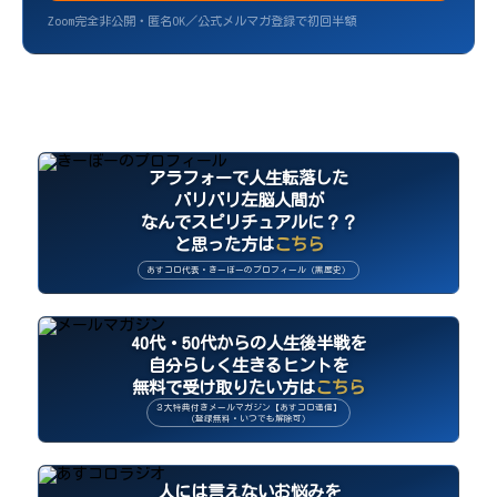
Zoom完全非公開・匿名OK／公式メルマガ登録で初回半額
4つの天体が双子座に大集合！コミュニケーションエ
ネルギー最強の新月
アラフォーで人生転落した
その2日前に起きた土星牡羊座入りの意味とは
バリバリ左脳人間が
「私はこう生きる」という宣言のタイミング
なんでスピリチュアルに？？
ブラックムーンリリスが引っ張り出す本当の思い
と思った方は
こちら
風の流れに乗って人生に変化を起こそう
あすコロ代表・きーぼーのプロフィール（黒歴史）
40代からの人生アップデートに最適なタイミング
まとめ：あなたの新しい生き方を風に乗せよう
40代・50代からの人生後半戦を
自分らしく生きるヒントを
無料で受け取りたい方は
こちら
３大特典付きメールマガジン【あすコロ通信】
（登録無料・いつでも解除可）
人には言えないお悩みを