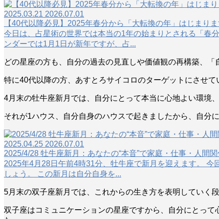
2025.03.21
2026.07.01
【40代以降必見】2025年春分から「大転換の年」はじまり
今日は、占星術の世界では本当の1年の始まりとされる「春分
ンダーでは1月1日が新年ですが、占...
どの星座の方も、自分の過去の見直しや価値観の再構築、「
特に40代以降の方、あすとろサイコロのターゲットにさせて
4月末の牡牛座新月では、自分にとって本当に心地よい環境
それが1ハウス、自分自身のハウスで起きましたから、自分
2025.04.25
2026.07.01
2025/4/28 牡牛座新月：あなたの“本音”で家庭・仕事・人
2025年4月28日午前4時31分、牡牛座で新月を迎えます
しょう。 この新月は自分自身を...
5月末の双子座新月では、これからの生き方を表明していく
双子座はコミュニケーションの星座ですから、自分にとって