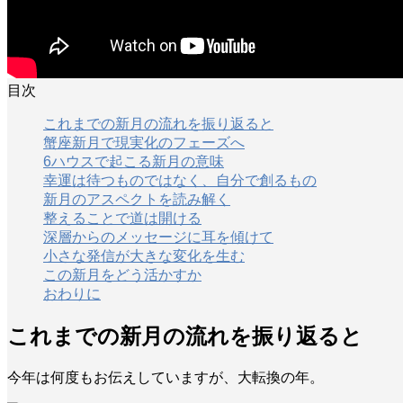
目次
これまでの新月の流れを振り返ると
蟹座新月で現実化のフェーズへ
6ハウスで起こる新月の意味
幸運は待つものではなく、自分で創るもの
新月のアスペクトを読み解く
整えることで道は開ける
深層からのメッセージに耳を傾けて
小さな発信が大きな変化を生む
この新月をどう活かすか
おわりに
これまでの新月の流れを振り返ると
今年は何度もお伝えしていますが、大転換の年。