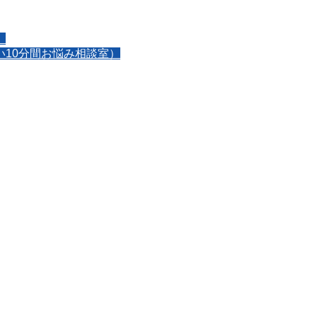
】
10分間お悩み相談室）