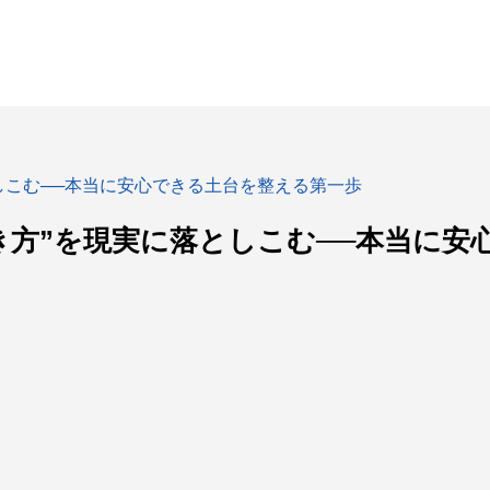
落としこむ──本当に安心できる土台を整える第一歩
らの生き方”を現実に落としこむ──本当