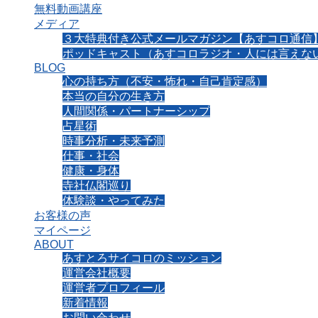
無料動画講座
メディア
３大特典付き公式メールマガジン【あすコロ通信
ポッドキャスト（あすコロラジオ・人には言えない
BLOG
心の持ち方（不安・怖れ・自己肯定感）
本当の自分の生き方
人間関係・パートナーシップ
占星術
時事分析・未来予測
仕事・社会
健康・身体
寺社仏閣巡り
体験談・やってみた
お客様の声
マイページ
ABOUT
あすとろサイコロのミッション
運営会社概要
運営者プロフィール
新着情報
お問い合わせ