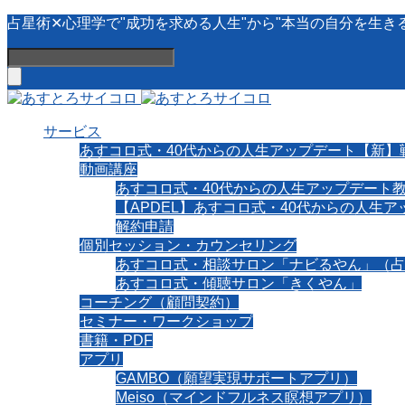
占星術✕心理学で"成功を求める人生"から"本当の自分を生き
サービス
あすコロ式・40代からの人生アップデート【新】
動画講座
あすコロ式・40代からの人生アップデート
【APDEL】あすコロ式・40代からの人生
解約申請
個別セッション・カウンセリング
あすコロ式・相談サロン「ナビるやん」（占
あすコロ式・傾聴サロン「きくやん」
コーチング（顧問契約）
セミナー・ワークショップ
書籍・PDF
アプリ
GAMBO（願望実現サポートアプリ）
Meiso（マインドフルネス瞑想アプリ）