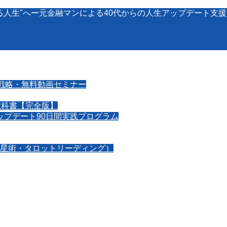
る人生"へー元金融マンによる40代からの人生アップデート支
戦略・無料動画セミナー
教科書【完全版】
アップデート90日間実践プログラム
星術・タロットリーディング）