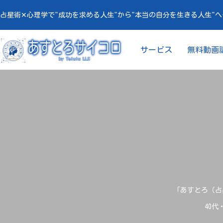
占星術✕心理学で"成功を求める人生"から"本当の自分を生きる人生"
サービス
無料動画
「あすとろ（占星
40