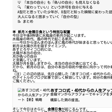
💡 「本当の自分」も「偽りの自分」も見えなくなる
🔍 「変わっていい」という許可を自分に与える
A型だと思っていた少年が、B型だと知った瞬間に変わった
大人になると固まっていく「自分の型」
📝 まとめ
🌟 新月×金環日食という特別な配置
今日は午後9時頃に水瓶座の新月が起こります。
水瓶座の時代、風の時代で起こる新月。
——今日からほんまのほんまに風の時代が始まると思ってもい
新月は太陽が月を隠すタイミング。
あすとろサイコロ的には、
太陽が本当の自分、
月が偽りの自分
と定義しています。
太陽が月を隠しますから、本当の自分が表に出てくる。
だから、新月の日は、自分の本当の目的や使命に向かって何か
ね。
（注）この辺の話は、先日公開した「あすコロ式・40代から
のタイトルのブログ記事で詳しく解説しています。80分の無
ご覧ください。
あすコロ式・40代からの人生アッ
金融マンからアラフォーでキャリアを
構築した男の提言。
そして今日はさらに、
金環日食
が起こるんです。