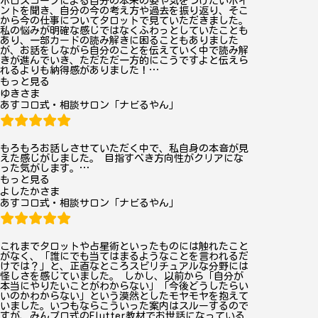
ホロスコープによる自分の本来の姿や気をつけたいポイ
ントを聞き、自分の今の考え方や過去を振り返り、そこ
から今の仕事についてタロットで見ていただきました。
私の悩みが明確な感じではなくふわっとしていたことも
あり、一部カードの読み解きに困ることもありました
が、お話をしながら自分のことを伝えていく中で読み解
きが進んでいき、ただただ一方的にこうですよと伝えら
れるよりも納得感がありました！
…
“ゆ
もっと見る
ゆきさま
き”
あすコロ式・相談サロン「ナビるやん」
もろもろお話しさせていただく中で、私自身の本音が見
えた感じがしました。 目指すべき方向性がクリアにな
った気がします。
…
“よ
もっと見る
よしたかさま
し
あすコロ式・相談サロン「ナビるやん」
た
か”
これまでタロットや占星術といったものには触れたこと
がなく、「誰にでも当てはまるようなことを言われるだ
けでは？」と、正直なところスピリチュアルな分野には
怪しさを感じていました。 しかし、以前から「自分が
本当にやりたいことがわからない」「今後どうしたらい
いのかわからない」という漠然としたモヤモヤを抱えて
いました。いつもならこういった案内はスルーするので
すが、みんプロ式のFlutter教材でお世話になっている