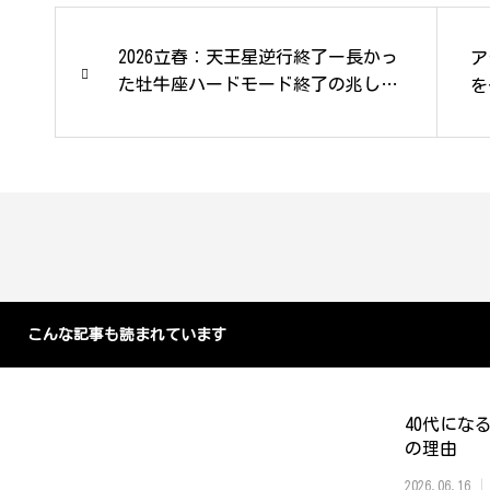
2026立春：天王星逆行終了ー長かっ
ア
た牡牛座ハードモード終了の兆しが
を
ついに見えた
こんな記事も読まれています
40代にな
の理由
2026.06.16