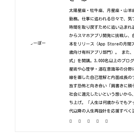
太陽星座・牡牛座、月星座・山羊座
勤務。仕事に追われる日々で、気
時間を取り戻すために追い込まれ
からスマホアプリ開発に挑戦し、
本をリリース（App Storeの月
歳向け有料アプリ部門）。 また
式」を開講。3,000名以上のプ
星術や心理学・潜在意識等の分野
線を画した自己理解と内面成長のツ
放す恐怖と向き合い「肩書きに頼
社会に還元したいという想いから
ち上げ。「人生は何歳からでもア
代以降の人生再設計を応援すべく