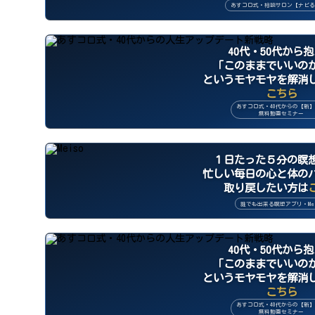
あすコロ式・相談サロン【ナビる
40代・50代から
「このままでいいの
というモヤモヤを解消
こちら
あすコロ式・40代からの【新
無料動画セミナー
１日たった５分の瞑
忙しい毎日の心と体の
取り戻したい方は
誰でも出来る瞑想アプリ・Mei
40代・50代から
「このままでいいの
というモヤモヤを解消
こちら
あすコロ式・40代からの【新
無料動画セミナー