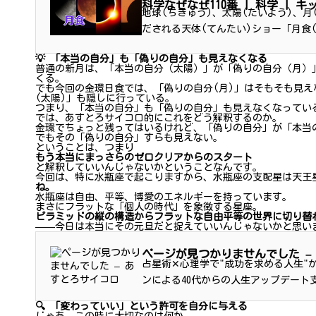
科学なぜなぜ110番 | 科学 | 
地球(ちきゅう)、太陽(たいよう)、月
だされる天体(てんたい)ショー「月食
(げっしょく)では満月(まんげつ)が、日
💡 「本当の自分」も「偽りの自分」も見えなくなる
普通の新月は、「本当の自分（太陽）」が「偽りの自分（月）
くる。
でも今回の金環日食では、「偽りの自分(月)」はそもそも見
(太陽)」も隠しに行っている。
つまり、「本当の自分」も「偽りの自分」も見えなくなってい
では、あすとろサイコロ的にこれをどう解釈するのか。
金環でちょっと残ってはいるけれど、「偽りの自分」が「本当
でもその「偽りの自分」すらも見えない。
ということは、つまり
もう本当にまっさらのゼロクリアからのスタート
と解釈していいんじゃないかということなんです。
今回は、特に水瓶座で起こりますから、水瓶座の支配星は天王
ね。
水瓶座は自由、平等、博愛のエネルギーを持っています。
まさにフラットな「個人の時代」を象徴する星座。
ピラミッドの縦の構造からフラットな自由平等の世界に切り替
——今日は本当にその元旦だと捉えていいんじゃないかと思い
ページが見つかりませんでした –
占星術✕心理学で"成功を求める人生"
ンによる40代からの人生アップデート
🔍 「変わっていい」という許可を自分に与える