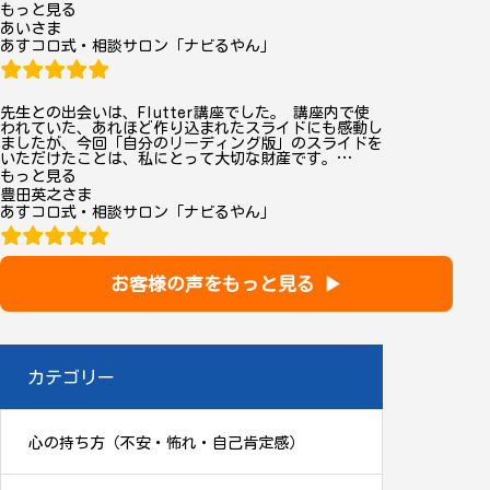
“あ
もっと見る
あいさま
い”
あすコロ式・相談サロン「ナビるやん」
先生との出会いは、Flutter講座でした。 講座内で使
われていた、あれほど作り込まれたスライドにも感動し
ましたが、今回「自分のリーディング版」のスライドを
いただけたことは、私にとって大切な財産です。
…
“豊
もっと見る
豊田英之さま
田
あすコロ式・相談サロン「ナビるやん」
英
之”
お客様の声をもっと見る ▶
カテゴリー
心の持ち方（不安・怖れ・自己肯定感）