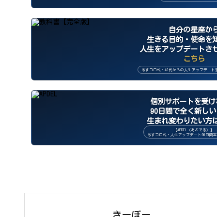
自分の星座か
生きる目的・使命を
人生をアップデートさ
こちら
あすコロ式・40代からの人生アップデート
個別サポートを受け
90日間で全く新し
生まれ変わりたい方
【APDEL（あぷでる）】
あすコロ式・人生アップデート90日間
きーぼー