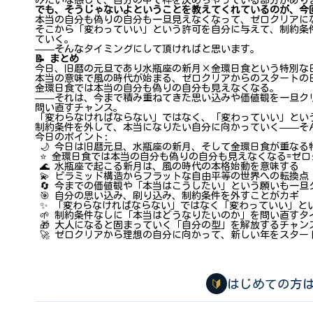
みたいな感じで、自分の中で枠を決めちゃっている部分があり
でも、そうじゃないよということを教えてくれているのが、今
本当の自分も偽りの自分も一旦見えなくなって、ゼロクリアに
そこから「変わっていい」という許可を自分に与えて、制約条
ていく。
——そんなタイミングにして頂ければと思います。
📝 まとめ
今日、旧暦の元旦であり水瓶座の新月×金環日食という特別な
本当の意味で風の時代が始まる、ゼロクリアからのスタートの
金環日食では本当の自分も偽りの自分も見えなくなる。
——それは、今まで積み重ねてきた思い込みや価値観を一旦ク
問い直すチャンス。
「変わらなければならない」ではなく、「変わっていい」とい
制約条件を外して、本当になりたい自分に向かっていく——そ
今日のポイント:
🌙 今日は旧暦元旦、水瓶座の新月、そして金環日食が重なる
⭐ 金環日食では本当の自分も偽りの自分も見えなくなる=ゼロ
🌊 水瓶座で起こる新月は、風の時代の本格始動を意味する
💫 ピラミッド構造からフラットな自由平等の世界への転換点
🔄 今までの価値観や「本当はこうしたい」という願いも一旦
🎯 自分の思い込み、刷り込み、制約条件を外すことがカギ
✨ 「変わらなければならない」ではなく「変わっていい」と
🌱 制約条件なしに「本当はどうなりたいのか」を問い直すタ
🎁 大人になると固まっていく「自分の型」を解放するチャン
🚀 ゼロクリアから理想の自分に向かって、新しい年をスター
🔰
はじめての方