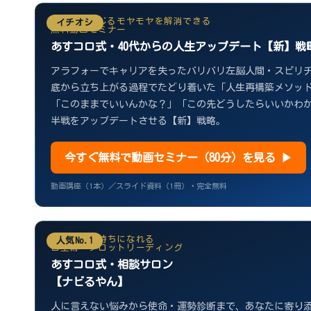
40代から感じるモヤモヤを解消できる
イチオシ
無料動画セミナー
あすコロ式・40代からの人生アップデート【新】戦
アラフォーでキャリアを失ったバリバリ左脳人間・スピリ
底から立ち上がる過程でたどり着いた「人生再構築メソッド
「このままでいいんかな？」「この先どうしたらいいかわ
半戦をアップデートさせる【新】戦略。
今すぐ無料で動画セミナー（80分）を見る ▶
動画講座（1本）／スライド資料（1冊）・完全無料
前向きな気持ちになれる
人気No.1
占星術・タロットリーディング
あすコロ式・相談サロン
【ナビるやん】
人に言えない悩みから使命・運勢診断まで、あなたに寄り