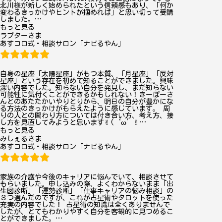
北川様が新しく始められたという信頼感もあり、「何か
変わるきっかけやヒントが掴めれば」と思い切って受講
しました。
…
“ラ
もっと見る
ラプターさま
プ
あすコロ式・相談サロン「ナビるやん」
タ
ー”
自身の星座「太陽星座」がもつ本質、「月星座」「反対
星座」という存在を初めて知ることができました。興味
深い内容でした。知らない自分を発見し、まだ知らない
可能性に気付くことができるかもしれない！きーぼーさ
んとのあたたかいやりとりから、明日の自分が豊かにな
る方法のきっかけがもらえたように感じています。 周
りの人との関わり方については付き合い方、考え方、接
し方を見直してみようと思います✌︎(‘ω’✌︎
…
“み
もっと見る
みしぇるさま
し
あすコロ式・相談サロン「ナビるやん」
ぇ
る”
家族の介護や今後のキャリアに悩んでいて、相談させて
もらいました。申し込みの際、よくわからないまま「出
生図診断」「運勢診断」「仕事キャリアの悩み相談」の
３つ選んだのですが、これが占星術やタロットを使った
充実の内容でした！ 占星術の知識は全くありませんで
したが、とてもわかりやすく自分を客観的に見つめるこ
とができました。
…