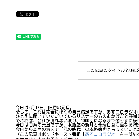
この記事のタイトルとURL
今日は2月17日、旧暦の元旦。
そして、これは完全にぼくの自己満足ですが、あすコロラジオは
ひとえに聞いていただいているリスナーの方のおかげだと感謝
できれば、会社が潰れない限り、1000回になるまで懲りずに
今日は旧暦の元旦ですが、水瓶座の新月と金環日食も重なる特
今日から本当の意味で「風の時代」の本格始動と言っていいと
（この記事はポッドキャスト番組「
あすコロラジオ
」を一部A