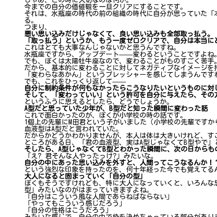
じゃあ、この時に大切なのは何か。
今までの自分の価値観を一旦クリアにすることです。
それは、水瓶座の時代の前の組織の時代に自分が思っていた「
る。
つまり、
悪い思い込みだけじゃなくて、良い思い込みも全部取っ払う。
「取っ払う」というか、もう一度ゼロクリアで、自分は本当に
これはとても大事なんじゃないかと思うんですね。
水瓶座ですから、アップデート——変わるということですよね
でも、ぼくは太陽牡牛座なので、変わることがものすごく苦手
だから、基本的に変わることに対してネガティブなイメージを
「変わらなあかん」というプレッシャーを感じてしまうんです
でも、これをひっくり返して——
自分に制約条件が何もなかったらこうなりたいというものに対
そして、「変わっていい」という許可を自分に与えたら、その
というふうに思えるとしたら、どうでしょうか。
A型だと思っていた少年が、B型だと知った瞬間に変わった話
これで面白かったのが、ぼくが小学校の時の話です。
1個上の先輩にM田君という子がいました（小学校の先輩ですか
血液型はA型だと言われていた。
だからかどうかわかりませんが、本人は体は大きいけれど、す
ところがある日、「君の血液型、実はA型じゃなくてB型やで」
そしたら、A型じゃなくてB型とわかった瞬間に、次の日からも
「え? 君そんな人やったっけ?」みたいな。
自分の中にあった思い込みを外すと、人間ってこうなるんか！
という強烈な印象を持ったのを、何十年経った今でも覚えてる
大人になると固まっていく「自分の型」
ぼくもそうですけれども、特に大人になっていくと、いろんな
型」みたいなのがはまっていきますよね。
「自分はこういう風な人間であらねばならない」
「やってもこういう感じだろう」
「自分の性格はこうだろう」