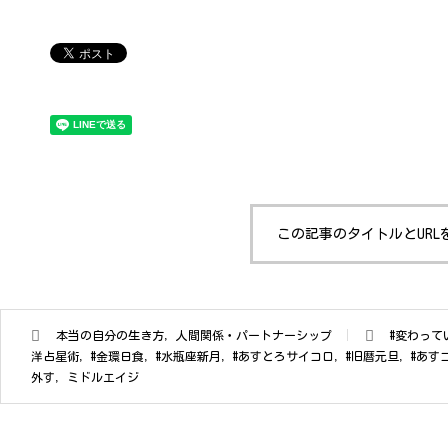
この記事のタイトルとURL
本当の自分の生き方
,
人間関係・パートナーシップ
#変わって
洋占星術
,
#金環日食
,
#水瓶座新月
,
#あすとろサイコロ
,
#旧暦元旦
,
#あす
外す
,
ミドルエイジ