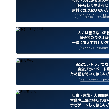
40代・50代からの人
自分らしく生きるヒ
無料で受け取りたい方
３大特典付きメールマガジン【あす
（登録無料・いつでも解除可
人には言えないお
10分間のラジオ
一緒に考えてほしい方
あすコロラジオ・お悩み相談フ
否定もジャッジもさ
完全プライベート
ただ話を聞いてほしい
あすコロ式・傾聴サロン【きく
仕事・家族・人間関係
常識や正論に縛られな
ナビゲートしてほしい