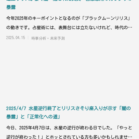
暴露
今年2025年のキーポイントとなるのが「ブラックムーンリリス」
の動きです。占星術には、表舞台には立たないけれど、時代の深
部で静かに、
2025.04.15
時事分析・未来予測
2025/4/7 水星逆行終了とリリスさそり座入りが示す「闇の
暴露」と「正常化への道」
今日、2025年4月7日は、水星の逆行が終わる日でした。「やっと
逆行が終わった！」とホッとされている方も多いかもしれません