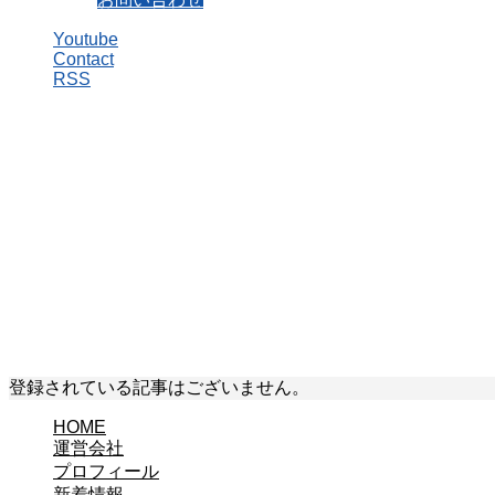
Youtube
Contact
RSS
#運動で整える
「あすとろ（占星術：Astrology）」と「サイコロ（心理学：Ps
40代・50代からの人生後半戦をより自分らしく生きるために
役立つ情報を発信しています。
「あすとろ（占星術：Astrolo
「サイコロ（心理学：Psychology）」で
40代・50代からの人生後半戦を
より自分らしく生きるために
役立つ情報を発信しています。
登録されている記事はございません。
HOME
運営会社
プロフィール
新着情報