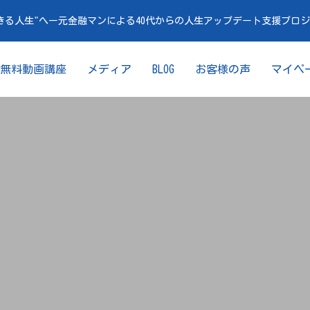
きる人生"へー元金融マンによる40代からの人生アップデート支援プロ
無料動画講座
メディア
BLOG
お客様の声
マイペ