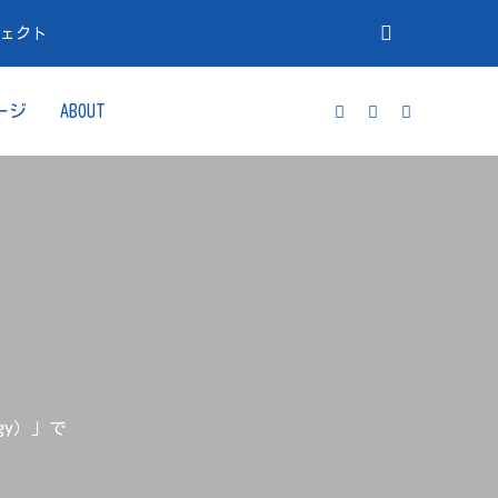
ジェクト
ージ
ABOUT
gy）」で