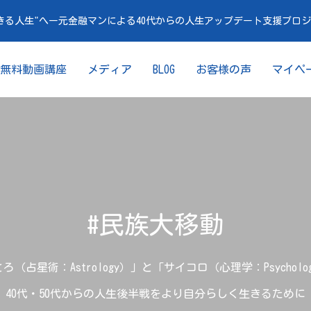
きる人生"へー元金融マンによる40代からの人生アップデート支援プロ
無料動画講座
メディア
BLOG
お客様の声
マイペ
#民族大移動
ろ（占星術：Astrology）」と「サイコロ（心理学：Psycholo
40代・50代からの人生後半戦をより自分らしく生きるために