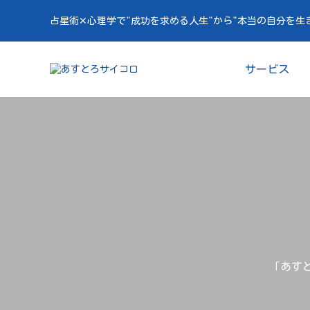
占星術✕心理学で"成功を求める人生"から"本当の自分を生
サービス
「あすと