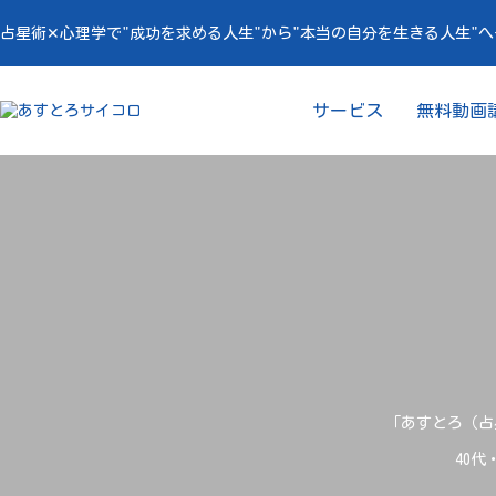
占星術✕心理学で"成功を求める人生"から"本当の自分を生きる人生"
サービス
無料動画
「あすとろ（占星
40