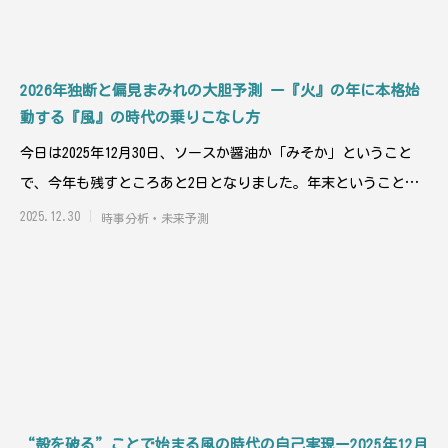
2026年独断と偏見まみれの大胆予測 ー『火』の年に本格始
動する『風』の時代の乗りこなし方
今日は2025年12月30日、ソースか醤油か「みそか」ということ
で、今年も残すところあと2日となりました。年末ということ
で、一応占星術も
2025.12.30
時事分析・未来予測
“殻を破る”ことで始まる風の時代の自己実現ー2025年12月