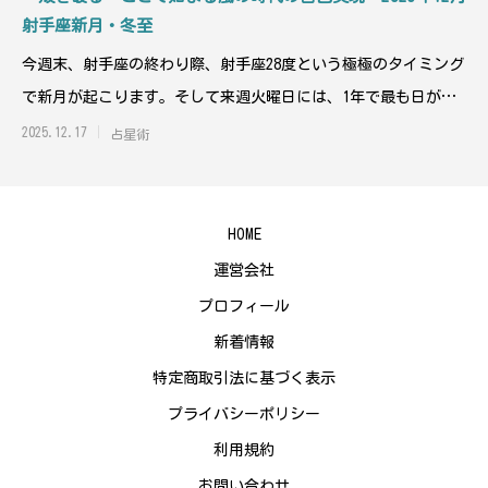
射手座新月・冬至
今週末、射手座の終わり際、射手座28度という極極のタイミング
で新月が起こります。そして来週火曜日には、1年で最も日が短
い冬至を迎えます。
2025.12.17
占星術
HOME
運営会社
プロフィール
新着情報
特定商取引法に基づく表示
プライバシーポリシー
利用規約
お問い合わせ