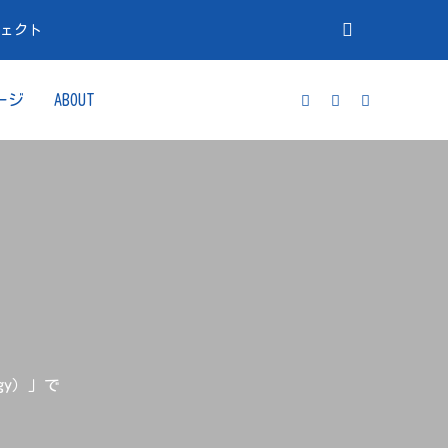
ジェクト
ージ
ABOUT
gy）」で