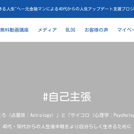
きる人生"へー元金融マンによる40代からの人生アップデート支援プロ
無料動画講座
メディア
BLOG
お客様の声
マイペ
#自己主張
ろ（占星術：Astrology）」と「サイコロ（心理学：Psycholo
40代・50代からの人生後半戦をより自分らしく生きるために