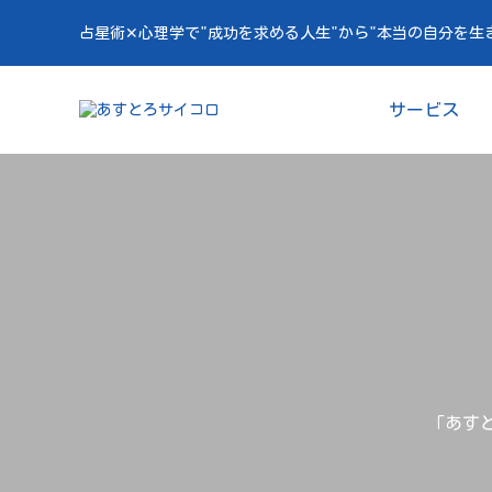
占星術✕心理学で"成功を求める人生"から"本当の自分を生
サービス
「あすと