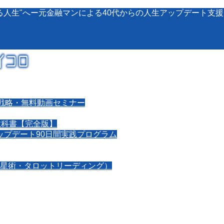
る人生"へー元金融マンによる40代からの人生アップデート支
戦略・無料動画セミナー
教科書【完全版】
アップデート90日間実践プログラム
星術・タロットリーディング）