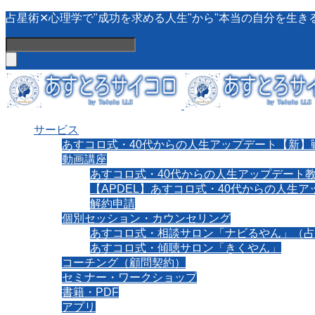
占星術✕心理学で"成功を求める人生"から"本当の自分を生き
サービス
あすコロ式・40代からの人生アップデート【新】
動画講座
あすコロ式・40代からの人生アップデート
【APDEL】あすコロ式・40代からの人生
解約申請
個別セッション・カウンセリング
あすコロ式・相談サロン「ナビるやん」（占
あすコロ式・傾聴サロン「きくやん」
コーチング（顧問契約）
セミナー・ワークショップ
書籍・PDF
アプリ