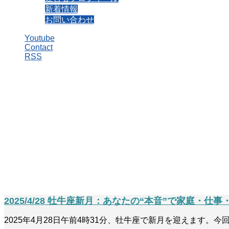
新着情報
お問い合わせ
Youtube
Contact
RSS
#火星のエネルギー
「あすとろ（占星術：Astrology）」と「サイコロ（心理学：Ps
40代・50代からの人生後半戦をより自分らしく生きるために
役立つ情報を発信しています。
「あすとろ（占星術：Astrolo
「サイコロ（心理学：Psychology）」で
40代・50代からの人生後半戦を
より自分らしく生きるために
役立つ情報を発信しています。
2025/4/28 牡牛座新月：あなたの“本音”で家庭・
2025年4月28日午前4時31分、牡牛座で新月を迎えます