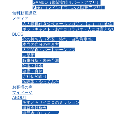
GAMBO（願望実現サポートアプリ）
Meiso（マインドフルネス瞑想アプリ）
無料動画講座
メディア
３大特典付き公式メールマガジン【あすコロ通信
ポッドキャスト（あすコロラジオ・人には言えない
BLOG
心の持ち方（不安・怖れ・自己肯定感）
本当の自分の生き方
人間関係・パートナーシップ
占星術
時事分析・未来予測
仕事・社会
健康・身体
寺社仏閣巡り
体験談・やってみた
お客様の声
マイページ
ABOUT
あすとろサイコロのミッション
運営会社概要
運営者プロフィール