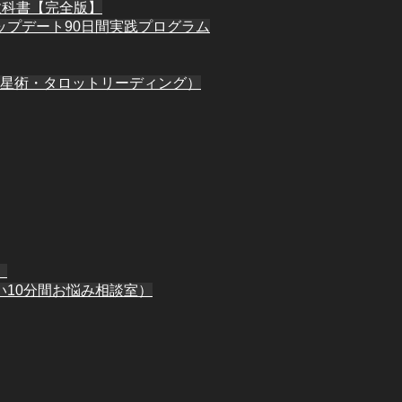
教科書【完全版】
アップデート90日間実践プログラム
星術・タロットリーディング）
】
10分間お悩み相談室）