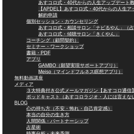
あすコロ式・40代からの人生アップデート
【APDEL】あすコロ式・40代からの人生
解約申請
個別セッション・カウンセリング
あすコロ式・相談サロン「ナビるやん」（占
あすコロ式・傾聴サロン「きくやん」
コーチング（顧問契約）
セミナー・ワークショップ
書籍・PDF
アプリ
GAMBO（願望実現サポートアプリ）
Meiso（マインドフルネス瞑想アプリ）
無料動画講座
メディア
３大特典付き公式メールマガジン【あすコロ通信
ポッドキャスト（あすコロラジオ・人には言えない
BLOG
心の持ち方（不安・怖れ・自己肯定感）
本当の自分の生き方
人間関係・パートナーシップ
占星術
時事分析・未来予測