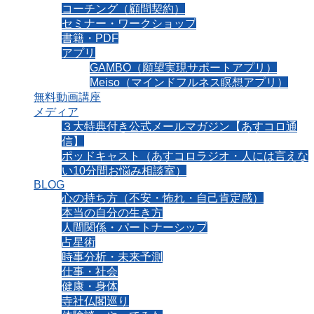
コーチング（顧問契約）
セミナー・ワークショップ
書籍・PDF
アプリ
GAMBO（願望実現サポートアプリ）
Meiso（マインドフルネス瞑想アプリ）
無料動画講座
メディア
３大特典付き公式メールマガジン【あすコロ通
信】
ポッドキャスト（あすコロラジオ・人には言えな
い10分間お悩み相談室）
BLOG
心の持ち方（不安・怖れ・自己肯定感）
本当の自分の生き方
人間関係・パートナーシップ
占星術
時事分析・未来予測
仕事・社会
健康・身体
寺社仏閣巡り