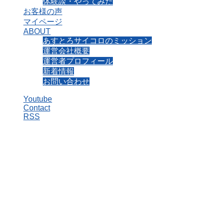
体験談・やってみた
お客様の声
マイページ
ABOUT
あすとろサイコロのミッション
運営会社概要
運営者プロフィール
新着情報
お問い合わせ
Youtube
Contact
RSS
土星
「あすとろ（占星術：Astrology）」と「サイコロ（心理学：
Psychology）」で
40代・50代からの人生後半戦をより自分らしく生きるために
役立つ情報を発信しています。
「あすとろ（占星術：Astrology）」
と
「サイコロ（心理学：Psychology）」で
40代・50代からの人生後半戦を
より自分らしく生きるために