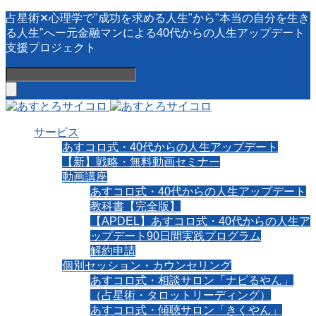
占星術✕心理学で"成功を求める人生"から"本当の自分を生き
る人生"へー元金融マンによる40代からの人生アップデート
支援プロジェクト
サービス
あすコロ式・40代からの人生アップデート
【新】戦略・無料動画セミナー
動画講座
あすコロ式・40代からの人生アップデート
教科書【完全版】
【APDEL】あすコロ式・40代からの人生ア
ップデート90日間実践プログラム
解約申請
個別セッション・カウンセリング
あすコロ式・相談サロン「ナビるやん」
（占星術・タロットリーディング）
あすコロ式・傾聴サロン「きくやん」