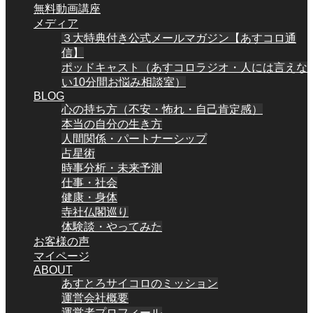
無料動画講座
メディア
３大特典付き公式メールマガジン【あすコロ通
信】
ポッドキャスト（あすコロラジオ・人には言えな
い10分間お悩み相談室）
BLOG
心の持ち方（不安・怖れ・自己肯定感）
本当の自分の生き方
人間関係・パートナーシップ
占星術
時事分析・未来予測
仕事・社会
健康・身体
寺社仏閣巡り
体験談・やってみた
お客様の声
マイページ
ABOUT
あすとろサイコロのミッション
運営会社概要
運営者プロフィール