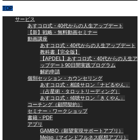
TOP
サービス
あすコロ式・40代からの人生アップデート
【新】戦略・無料動画セミナー
動画講座
あすコロ式・40代からの人生アップデート
教科書【完全版】
【APDEL】あすコロ式・40代からの人生ア
ップデート90日間実践プログラム
解約申請
個別セッション・カウンセリング
あすコロ式・相談サロン「ナビるやん」
（占星術・タロットリーディング）
あすコロ式・傾聴サロン「きくやん」
コーチング（顧問契約）
セミナー・ワークショップ
書籍・PDF
アプリ
GAMBO（願望実現サポートアプリ）
Meiso（マインドフルネス瞑想アプリ）