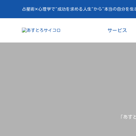
占星術✕心理学で"成功を求める人生"から"本当の自分を生
サービス
「あすと