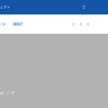
ジェクト
ージ
ABOUT
gy）」で