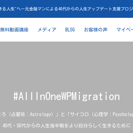
きる人生"へー元金融マンによる40代からの人生アップデート支援プロ
無料動画講座
メディア
BLOG
お客様の声
マイペ
#AllInOneWPMigration
ろ（占星術：Astrology）」と「サイコロ（心理学：Psycholo
40代・50代からの人生後半戦をより自分らしく生きるために