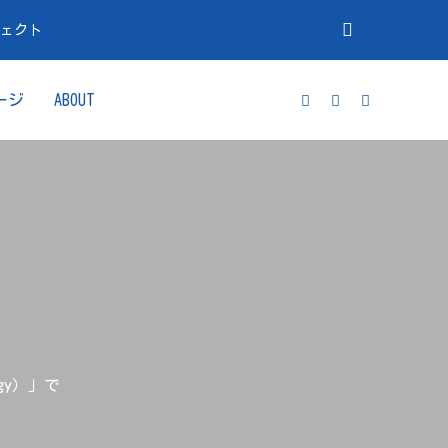
ジェクト
ージ
ABOUT
gy）」で