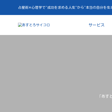
占星術✕心理学で"成功を求める人生"から"本当の自分を生
サービス
「あすと