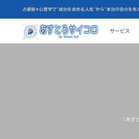
占星術✕心理学で"成功を求める人生"から"本当の自分を生
サービス
「あすと