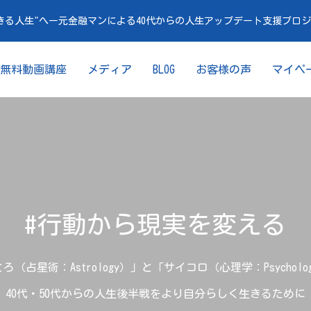
きる人生"へー元金融マンによる40代からの人生アップデート支援プロ
無料動画講座
メディア
BLOG
お客様の声
マイペ
#行動から現実を変える
ろ（占星術：Astrology）」と「サイコロ（心理学：Psycholo
40代・50代からの人生後半戦をより自分らしく生きるために