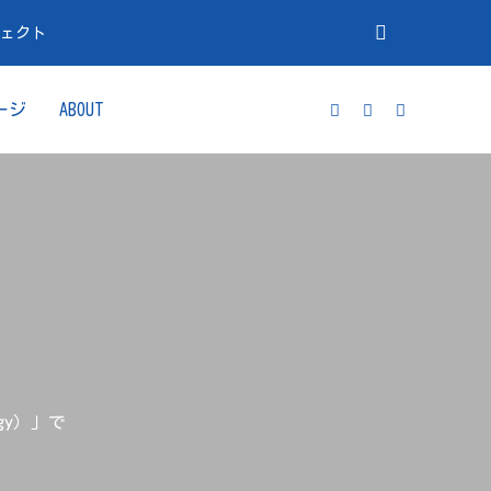
ジェクト
ージ
ABOUT
gy）」で