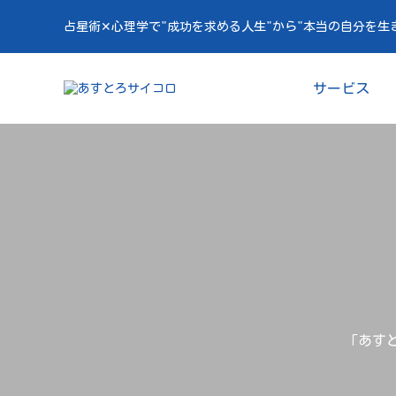
占星術✕心理学で"成功を求める人生"から"本当の自分を生
サービス
「あすと