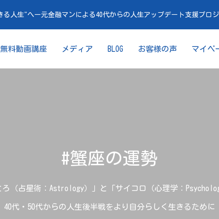
きる人生"へー元金融マンによる40代からの人生アップデート支援プロ
無料動画講座
メディア
BLOG
お客様の声
マイペ
#蟹座の運勢
ろ（占星術：Astrology）」と「サイコロ（心理学：Psycholo
40代・50代からの人生後半戦をより自分らしく生きるために