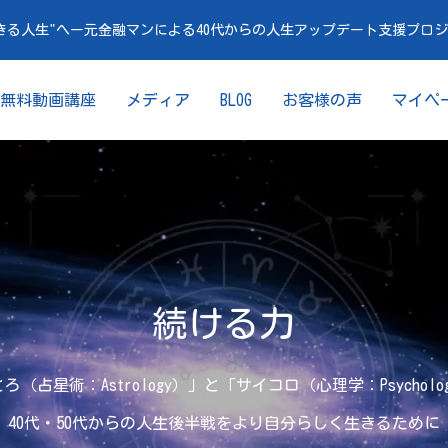
きる人生"へー元金融マンによる40代からの人生アップデート支援プロ
無料動画講座
メディア
BLOG
お客様の声
マイペ
続ける力
ろ（占星術：Astrology）」と「サイコロ（心理学：Psycholo
40代・50代からの人生後半戦をより自分らしく生きるために