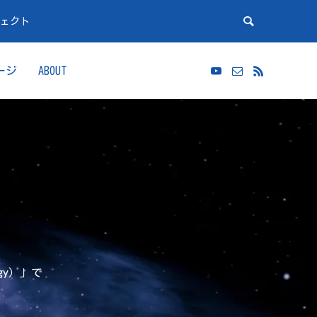
ジェクト
ージ
ABOUT
gy）」で