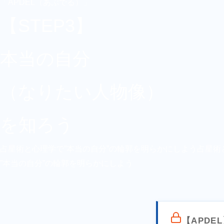
「APDEL（あぷでる）」
【STEP3】
本当の自分
（なりたい人物像）
を知ろう
占星術と心理学で”本当の自分”の輪郭を明らかにしよう
占星術
”本当の自分”の輪郭を明らかにしよう
【APDE