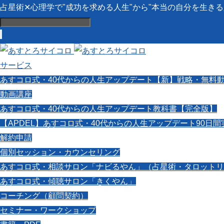
占星術✕心理学で"成功を求める人生"から"本当の自分を生き
サービス
あすコロ式・40代からの人生アップデート【新】戦略・無料
動画講座
あすコロ式・40代からの人生アップデート教科書【完全版】
【APDEL】あすコロ式・40代からの人生アップデート90日
解約申請
個別セッション・カウンセリング
あすコロ式・相談サロン「ナビるやん」（占星術・タロットリ
あすコロ式・傾聴サロン「きくやん」
コーチング（顧問契約）
セミナー・ワークショップ