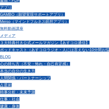
書籍・PDF
アプリ
GAMBO（願望実現サポートアプリ）
Meiso（マインドフルネス瞑想アプリ）
無料動画講座
メディア
３大特典付き公式メールマガジン【あすコロ通信】
ポッドキャスト（あすコロラジオ・人には言えない10分間お
BLOG
心の持ち方（不安・怖れ・自己肯定感）
本当の自分の生き方
人間関係・パートナーシップ
占星術
時事分析・未来予測
仕事・社会
健康・身体