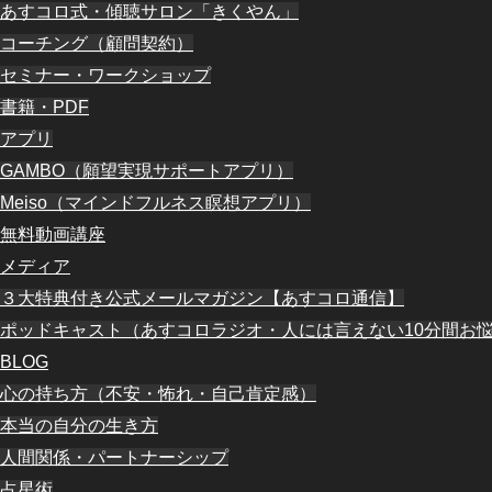
あすコロ式・傾聴サロン「きくやん」
コーチング（顧問契約）
セミナー・ワークショップ
書籍・PDF
アプリ
GAMBO（願望実現サポートアプリ）
Meiso（マインドフルネス瞑想アプリ）
無料動画講座
メディア
３大特典付き公式メールマガジン【あすコロ通信】
ポッドキャスト（あすコロラジオ・人には言えない10分間お
BLOG
心の持ち方（不安・怖れ・自己肯定感）
本当の自分の生き方
人間関係・パートナーシップ
占星術