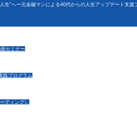
る人生"へー元金融マンによる40代からの人生アップデート支援
動画セミナー
間実践プログラム
ーディング）