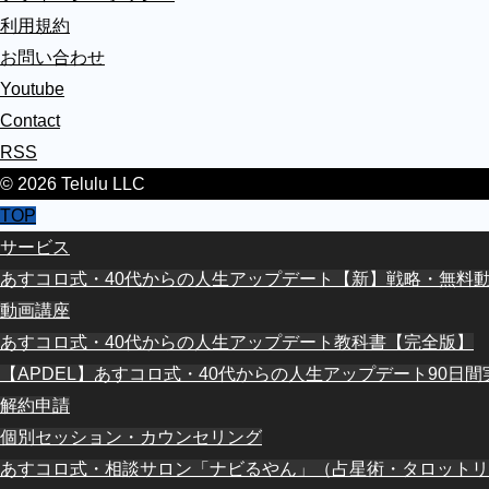
利用規約
お問い合わせ
Youtube
Contact
RSS
© 2026 Telulu LLC
TOP
サービス
あすコロ式・40代からの人生アップデート【新】戦略・無料
動画講座
あすコロ式・40代からの人生アップデート教科書【完全版】
【APDEL】あすコロ式・40代からの人生アップデート90日
解約申請
個別セッション・カウンセリング
あすコロ式・相談サロン「ナビるやん」（占星術・タロットリ