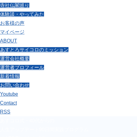
寺社仏閣巡り
体験談・やってみた
お客様の声
マイページ
ABOUT
あすとろサイコロのミッション
運営会社概要
運営者プロフィール
新着情報
お問い合わせ
Youtube
Contact
RSS
あすコロ式・40代からの
人生アップデート90日間実践プログラム