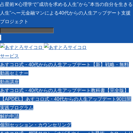
占星術✕心理学で"成功を求める人生"から"本当の自分を生きる
人生"へー元金融マンによる40代からの人生アップデート支援
プロジェクト
サービス
あすコロ式・40代からの人生アップデート【新】戦略・無料
動画セミナー
動画講座
あすコロ式・40代からの人生アップデート教科書【完全版】
【APDEL】あすコロ式・40代からの人生アップデート90日間
実践プログラム
解約申請
個別セッション・カウンセリング