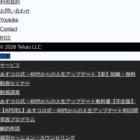
利用規約
お問い合わせ
Youtube
Contact
RSS
© 2026 Telulu LLC
TOP
サービス
あすコロ式・40代からの人生アップデート【新】戦略・無料
動画セミナー
動画講座
あすコロ式・40代からの人生アップデート教科書【完全版】
【APDEL】あすコロ式・40代からの人生アップデート90日間
実践プログラム
解約申請
個別セッション・カウンセリング