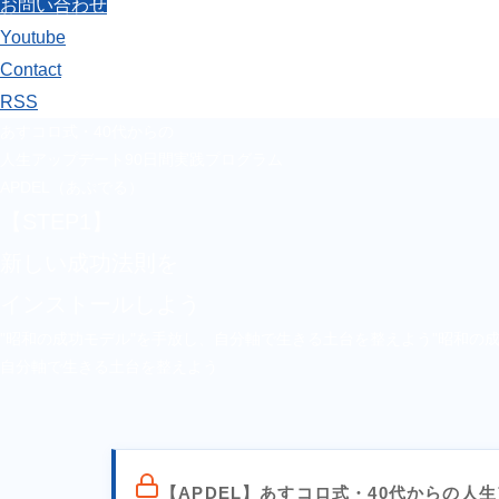
お問い合わせ
Youtube
Contact
RSS
あすコロ式・40代からの
人生アップデート90日間実践プログラム
APDEL（あぷでる）
【STEP1】
新しい成功法則を
インストールしよう
"昭和の成功モデル"を手放し、自分軸で生きる土台を整えよう
"昭和の
自分軸で生きる土台を整えよう
【APDEL】あすコロ式・40代からの人