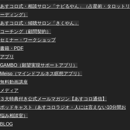
あすコロ式・相談サロン「ナビるやん」（占星術・タロットリ
ーディング）
あすコロ式・傾聴サロン「きくやん」
コーチング（顧問契約）
セミナー・ワークショップ
書籍・PDF
アプリ
GAMBO（願望実現サポートアプリ）
Meiso（マインドフルネス瞑想アプリ）
無料動画講座
メディア
３大特典付き公式メールマガジン【あすコロ通信】
ポッドキャスト（あすコロラジオ・人には言えない10分間お
悩み相談室）
BLOG