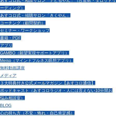
あすコロ式・相談サロン「ナビるやん」（占星術・タロットリ
ーディング）
あすコロ式・傾聴サロン「きくやん」
コーチング（顧問契約）
セミナー・ワークショップ
書籍・PDF
アプリ
GAMBO（願望実現サポートアプリ）
Meiso（マインドフルネス瞑想アプリ）
無料動画講座
メディア
３大特典付き公式メールマガジン【あすコロ通信】
ポッドキャスト（あすコロラジオ・人には言えない10分間お
悩み相談室）
BLOG
心の持ち方（不安・怖れ・自己肯定感）