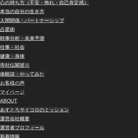
心の持ち方（不安・怖れ・自己肯定感）
本当の自分の生き方
人間関係・パートナーシップ
占星術
時事分析・未来予測
仕事・社会
健康・身体
寺社仏閣巡り
体験談・やってみた
お客様の声
マイページ
ABOUT
あすとろサイコロのミッション
運営会社概要
運営者プロフィール
新着情報